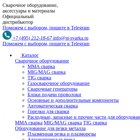
Сварочное оборудование,
аксессуары и материалы
Официальный
дистрибьютор
Поможем с выбором,
пишите в Telegram
+7 (495)
212-18-67
info@st-svarka.ru
Поможем с выбором,
пишите в Telegram
Каталог
Сварочное оборудование
MMA сварка
MIG/MAG сварка
TIG сварка
Газосварочное оборудование
Сварочные генераторы
Блоки подачи проволоки
Основные и дополнительные компоненты
Автоматическая сварка
Горелки для сварки
Расходные, запасные и прочие части для оборудов
MMA сварка
MIG/MAG сварка
TIG сварка
Оборудование для резки металла
Плазменная резка и плазморезы
Автоматическая резка