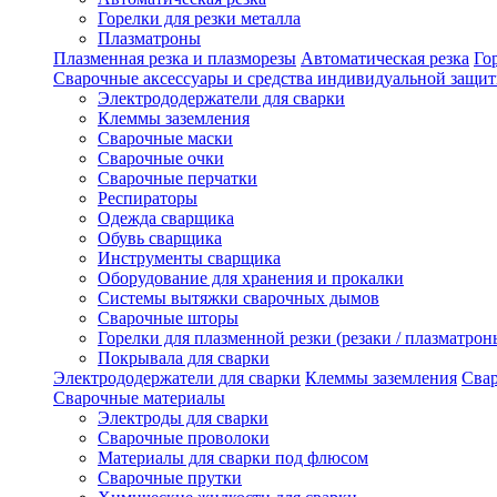
Горелки для резки металла
Плазматроны
Плазменная резка и плазморезы
Автоматическая резка
Го
Сварочные аксессуары и средства индивидуальной защи
Электрододержатели для сварки
Клеммы заземления
Сварочные маски
Сварочные очки
Сварочные перчатки
Респираторы
Одежда сварщика
Обувь сварщика
Инструменты сварщика
Оборудование для хранения и прокалки
Системы вытяжки сварочных дымов
Сварочные шторы
Горелки для плазменной резки (резаки / плазматрон
Покрывала для сварки
Электрододержатели для сварки
Клеммы заземления
Сва
Сварочные материалы
Электроды для сварки
Сварочные проволоки
Материалы для сварки под флюсом
Сварочные прутки