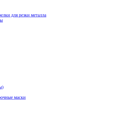
релки для резки металла
ты
ы)
рочные маски