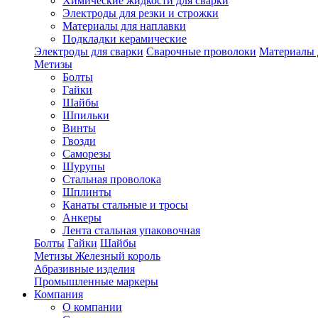
Химические жидкости для сварки
Электроды для резки и строжки
Материалы для наплавки
Подкладки керамические
Электроды для сварки
Сварочные проволоки
Материалы 
Метизы
Болты
Гайки
Шайбы
Шпильки
Винты
Гвозди
Саморезы
Шурупы
Стальная проволока
Шплинты
Канаты стальные и тросы
Анкеры
Лента стальная упаковочная
Болты
Гайки
Шайбы
Метизы Железный король
Абразивные изделия
Промышленные маркеры
Компания
О компании