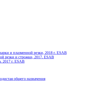
варки и плазменной резки, 2018 г. ESAB
ой резки и строжки, 2017. ESAB
. 2017 г. ESAB
одистая общего назначения