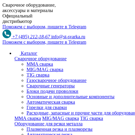
Сварочное оборудование,
аксессуары и материалы
Официальный
дистрибьютор
Поможем с выбором,
пишите в Telegram
+7 (495)
212-18-67
info@st-svarka.ru
Поможем с выбором,
пишите в Telegram
Каталог
Сварочное оборудование
MMA сварка
MIG/MAG сварка
TIG сварка
Газосварочное оборудование
Сварочные генераторы
Блоки подачи проволоки
Основные и дополнительные компоненты
Автоматическая сварка
Горелки для сварки
Расходные, запасные и прочие части для оборудов
MMA сварка
MIG/MAG сварка
TIG сварка
Оборудование для резки металла
Плазменная резка и плазморезы
Автоматическая резка