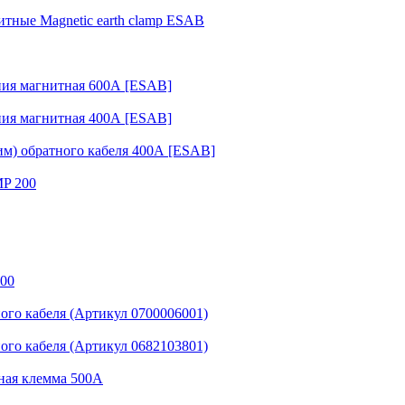
тные Magnetic earth clamp ESAB
ния магнитная 600А [ESAB]
ния магнитная 400А [ESAB]
им) обратного кабеля 400А [ESAB]
MP 200
600
ого кабеля (Артикул 0700006001)
ого кабеля (Артикул 0682103801)
ная клемма 500А