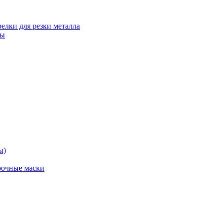
релки для резки металла
ты
ы)
рочные маски