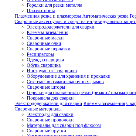
Горелки для резки металла
Плазматроны
Плазменная резка и плазморезы
Автоматическая резка
Го
Сварочные аксессуары и средства индивидуальной защи
Электрододержатели для сварки
Клеммы заземления
Сварочные маски
Сварочные очки
Сварочные перчатки
Респираторы
Одежда сварщика
Обувь сварщика
Инструменты сварщика
Оборудование для хранения и прокалки
Системы вытяжки сварочных дымов
Сварочные шторы
Горелки для плазменной резки (резаки / плазматрон
Покрывала для сварки
Электрододержатели для сварки
Клеммы заземления
Сва
Сварочные материалы
Электроды для сварки
Сварочные проволоки
Материалы для сварки под флюсом
Сварочные прутки