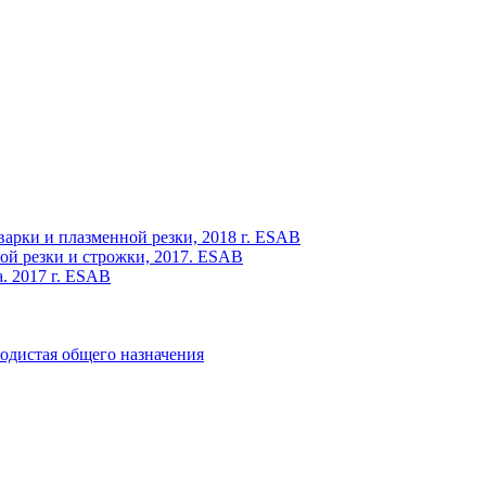
варки и плазменной резки, 2018 г. ESAB
ой резки и строжки, 2017. ESAB
. 2017 г. ESAB
одистая общего назначения