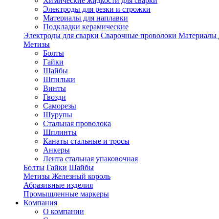
Химические жидкости для сварки
Электроды для резки и строжки
Материалы для наплавки
Подкладки керамические
Электроды для сварки
Сварочные проволоки
Материалы 
Метизы
Болты
Гайки
Шайбы
Шпильки
Винты
Гвозди
Саморезы
Шурупы
Стальная проволока
Шплинты
Канаты стальные и тросы
Анкеры
Лента стальная упаковочная
Болты
Гайки
Шайбы
Метизы Железный король
Абразивные изделия
Промышленные маркеры
Компания
О компании