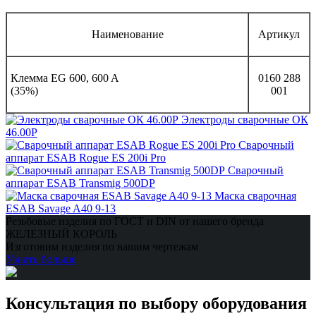
Наименование
Артикул
Клемма EG 600, 600 A
0160 288
(35%)
001
Электроды сварочные ОК
46.00Р
Сварочный
аппарат ESAB Rogue ES 200i Pro
Сварочный
аппарат ESAB Transmig 500DP
Маска сварочная
ESAB Savage A40 9-13
Резьбовые изделия по ГОСТ и DIN от нашего бренда
ЖЕЛЕЗНЫЙ КОРОЛЬ
Изготовим изделия по вашим чертежам
Узнать больше
Консультация по выбору оборудования