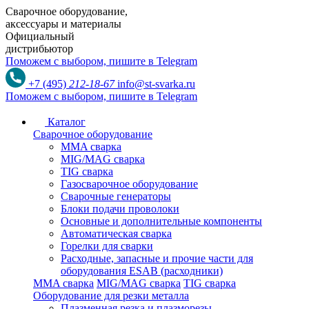
Сварочное оборудование,
аксессуары и материалы
Официальный
дистрибьютор
Поможем с выбором,
пишите в Telegram
+7 (495)
212-18-67
info@st-svarka.ru
Поможем с выбором,
пишите в Telegram
Каталог
Сварочное оборудование
MMA сварка
MIG/MAG сварка
TIG сварка
Газосварочное оборудование
Сварочные генераторы
Блоки подачи проволоки
Основные и дополнительные компоненты
Автоматическая сварка
Горелки для сварки
Расходные, запасные и прочие части для
оборудования ESAB (расходники)
MMA сварка
MIG/MAG сварка
TIG сварка
Оборудование для резки металла
Плазменная резка и плазморезы