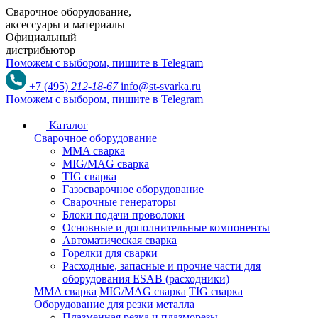
Сварочное оборудование,
аксессуары и материалы
Официальный
дистрибьютор
Поможем с выбором,
пишите в Telegram
+7 (495)
212-18-67
info@st-svarka.ru
Поможем с выбором,
пишите в Telegram
Каталог
Сварочное оборудование
MMA сварка
MIG/MAG сварка
TIG сварка
Газосварочное оборудование
Сварочные генераторы
Блоки подачи проволоки
Основные и дополнительные компоненты
Автоматическая сварка
Горелки для сварки
Расходные, запасные и прочие части для
оборудования ESAB (расходники)
MMA сварка
MIG/MAG сварка
TIG сварка
Оборудование для резки металла
Плазменная резка и плазморезы