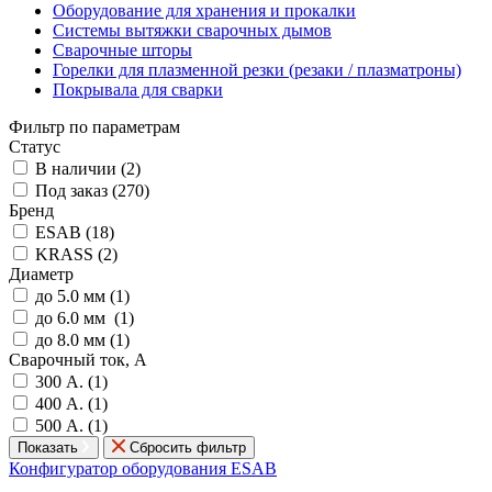
Оборудование для хранения и прокалки
Системы вытяжки сварочных дымов
Сварочные шторы
Горелки для плазменной резки (резаки / плазматроны)
Покрывала для сварки
Фильтр по параметрам
Статус
В наличии (
2
)
Под заказ (
270
)
Бренд
ESAB (
18
)
KRASS (
2
)
Диаметр
до 5.0 мм (
1
)
до 6.0 мм (
1
)
до 8.0 мм (
1
)
Сварочный ток, А
300 А. (
1
)
400 А. (
1
)
500 А. (
1
)
Показать
Сбросить фильтр
Конфигуратор оборудования ESAB