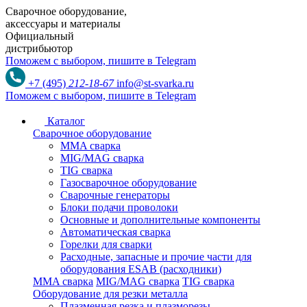
Сварочное оборудование,
аксессуары и материалы
Официальный
дистрибьютор
Поможем с выбором,
пишите в Telegram
+7 (495)
212-18-67
info@st-svarka.ru
Поможем с выбором,
пишите в Telegram
Каталог
Сварочное оборудование
MMA сварка
MIG/MAG сварка
TIG сварка
Газосварочное оборудование
Сварочные генераторы
Блоки подачи проволоки
Основные и дополнительные компоненты
Автоматическая сварка
Горелки для сварки
Расходные, запасные и прочие части для
оборудования ESAB (расходники)
MMA сварка
MIG/MAG сварка
TIG сварка
Оборудование для резки металла
Плазменная резка и плазморезы