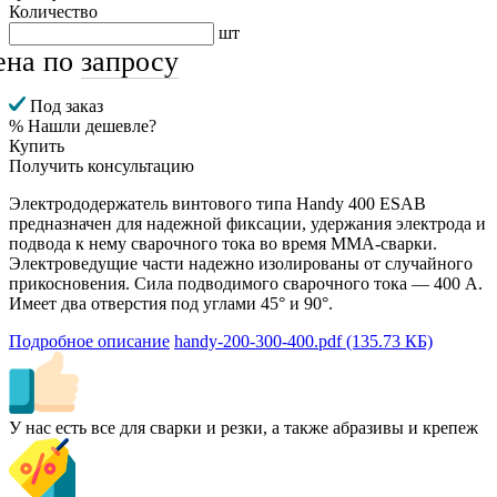
Количество
шт
ена по
запросу
Под заказ
% Нашли дешевле?
Купить
Получить консультацию
Электрододержатель винтового типа Handy 400 ESAB
предназначен для надежной фиксации, удержания электрода и
подвода к нему сварочного тока во время MMA-сварки.
Электроведущие части надежно изолированы от случайного
прикосновения. Сила подводимого сварочного тока — 400 А.
Имеет два отверстия под углами 45° и 90°.
Подробное описание
handy-200-300-400.pdf
(135.73 КБ)
У нас есть все для сварки и резки, а также абразивы и крепеж