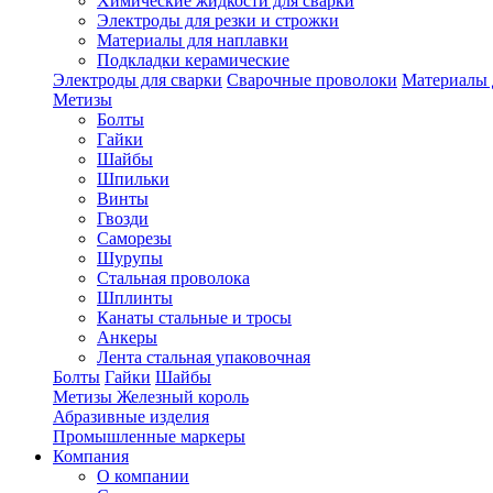
Химические жидкости для сварки
Электроды для резки и строжки
Материалы для наплавки
Подкладки керамические
Электроды для сварки
Сварочные проволоки
Материалы 
Метизы
Болты
Гайки
Шайбы
Шпильки
Винты
Гвозди
Саморезы
Шурупы
Стальная проволока
Шплинты
Канаты стальные и тросы
Анкеры
Лента стальная упаковочная
Болты
Гайки
Шайбы
Метизы Железный король
Абразивные изделия
Промышленные маркеры
Компания
О компании