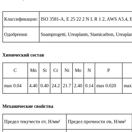
Классификации:
ISO 3581-A, E 25 22 2 N L R 1 2, AWS A5.4
Одобрения:
Snamprogetti, Ureaplants, Stamicarbon, Ureaplan
Химический состав
С
Mn
Si
Cr
Ni
Mo
N
P
max 0.04
4.40
0.40
24.2
21.7
2.40
0.14
max 0.020
max
Механические свойства
Предел текучести σт, Н/мм²
Предел прочности σв, Н/мм²