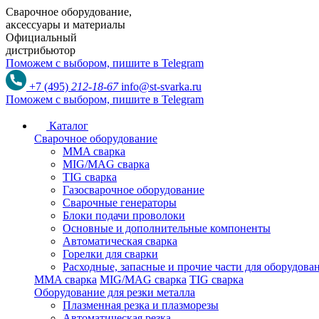
Сварочное оборудование,
аксессуары и материалы
Официальный
дистрибьютор
Поможем с выбором,
пишите в Telegram
+7 (495)
212-18-67
info@st-svarka.ru
Поможем с выбором,
пишите в Telegram
Каталог
Сварочное оборудование
MMA сварка
MIG/MAG сварка
TIG сварка
Газосварочное оборудование
Сварочные генераторы
Блоки подачи проволоки
Основные и дополнительные компоненты
Автоматическая сварка
Горелки для сварки
Расходные, запасные и прочие части для оборудов
MMA сварка
MIG/MAG сварка
TIG сварка
Оборудование для резки металла
Плазменная резка и плазморезы
Автоматическая резка