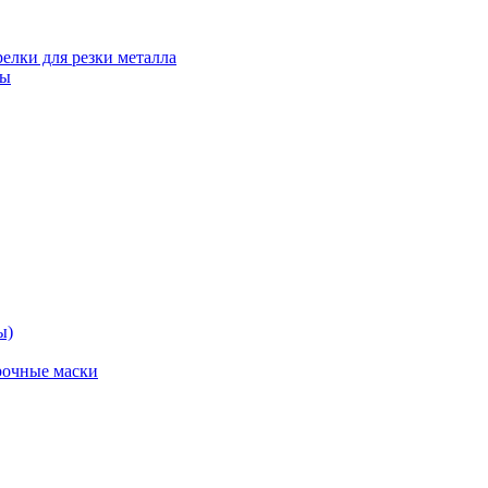
релки для резки металла
ты
ы)
рочные маски