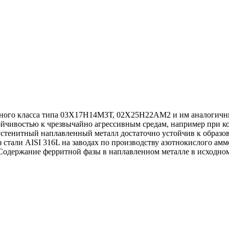
идного класса типа 03Х17Н14М3Т, 02Х25Н22АМ2 и им аналогичны
чивостью к чрезвычайно агрессивным средам, например при ко
устенитный наплавленный металл достаточно устойчив к образо
 стали AISI 316L на заводах по производству азотнокислого ам
Содержание ферритной фазы в наплавленном металле в исходном 