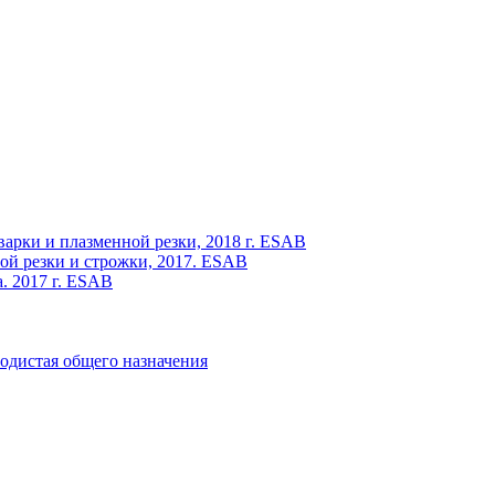
варки и плазменной резки, 2018 г. ESAB
ой резки и строжки, 2017. ESAB
. 2017 г. ESAB
одистая общего назначения