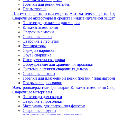
Горелки для резки металла
Плазматроны
Плазменная резка и плазморезы
Автоматическая резка
Го
Сварочные аксессуары и средства индивидуальной защи
Электрододержатели для сварки
Клеммы заземления
Сварочные маски
Сварочные очки
Сварочные перчатки
Респираторы
Одежда сварщика
Обувь сварщика
Инструменты сварщика
Оборудование для хранения и прокалки
Системы вытяжки сварочных дымов
Сварочные шторы
Горелки для плазменной резки (резаки / плазматрон
Покрывала для сварки
Электрододержатели для сварки
Клеммы заземления
Сва
Сварочные материалы
Электроды для сварки
Сварочные проволоки
Материалы для сварки под флюсом
Сварочные прутки