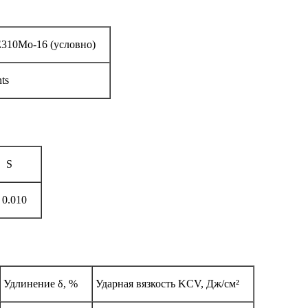
, E310Mo-16 (условно)
ts
S
 0.010
Удлинение δ, %
Ударная вязкость KCV, Дж/см²