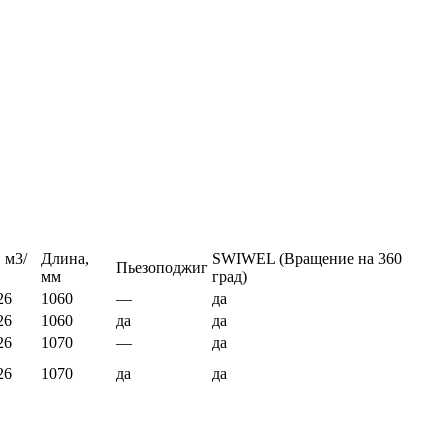
 м3/
Длина,
SWIWEL (Вращение на 360
Пьезоподжиг
мм
град)
26
1060
—
да
26
1060
да
да
26
1070
—
да
26
1070
да
да