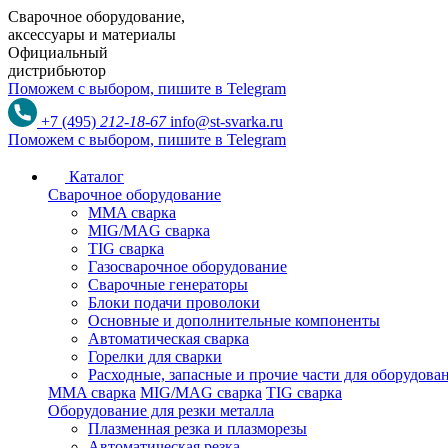
Сварочное оборудование,
аксессуары и материалы
Официальный
дистрибьютор
Поможем с выбором,
пишите в Telegram
+7 (495)
212-18-67
info@st-svarka.ru
Поможем с выбором,
пишите в Telegram
Каталог
Сварочное оборудование
MMA сварка
MIG/MAG сварка
TIG сварка
Газосварочное оборудование
Сварочные генераторы
Блоки подачи проволоки
Основные и дополнительные компоненты
Автоматическая сварка
Горелки для сварки
Расходные, запасные и прочие части для оборудов
MMA сварка
MIG/MAG сварка
TIG сварка
Оборудование для резки металла
Плазменная резка и плазморезы
Автоматическая резка