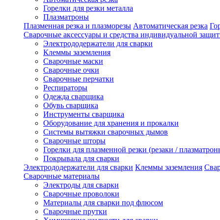
Горелки для резки металла
Плазматроны
Плазменная резка и плазморезы
Автоматическая резка
Го
Сварочные аксессуары и средства индивидуальной защи
Электрододержатели для сварки
Клеммы заземления
Сварочные маски
Сварочные очки
Сварочные перчатки
Респираторы
Одежда сварщика
Обувь сварщика
Инструменты сварщика
Оборудование для хранения и прокалки
Системы вытяжки сварочных дымов
Сварочные шторы
Горелки для плазменной резки (резаки / плазматрон
Покрывала для сварки
Электрододержатели для сварки
Клеммы заземления
Сва
Сварочные материалы
Электроды для сварки
Сварочные проволоки
Материалы для сварки под флюсом
Сварочные прутки