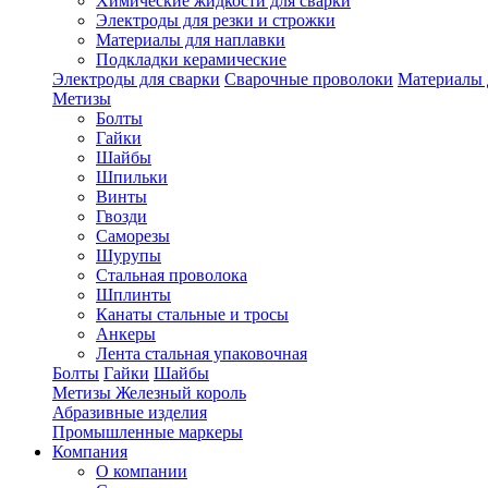
Химические жидкости для сварки
Электроды для резки и строжки
Материалы для наплавки
Подкладки керамические
Электроды для сварки
Сварочные проволоки
Материалы 
Метизы
Болты
Гайки
Шайбы
Шпильки
Винты
Гвозди
Саморезы
Шурупы
Стальная проволока
Шплинты
Канаты стальные и тросы
Анкеры
Лента стальная упаковочная
Болты
Гайки
Шайбы
Метизы Железный король
Абразивные изделия
Промышленные маркеры
Компания
О компании