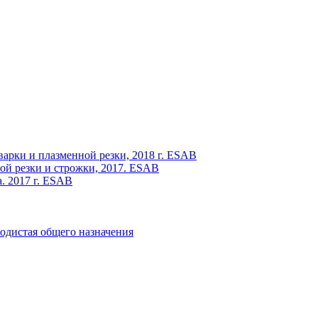
варки и плазменной резки, 2018 г. ESAB
ой резки и строжки, 2017. ESAB
. 2017 г. ESAB
одистая общего назначения