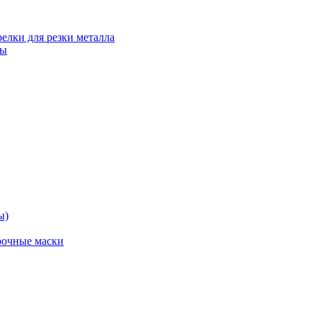
релки для резки металла
ты
ы)
рочные маски