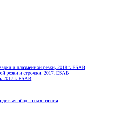
варки и плазменной резки, 2018 г. ESAB
ой резки и строжки, 2017. ESAB
. 2017 г. ESAB
одистая общего назначения