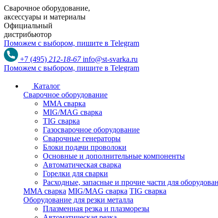
Сварочное оборудование,
аксессуары и материалы
Официальный
дистрибьютор
Поможем с выбором,
пишите в Telegram
+7 (495)
212-18-67
info@st-svarka.ru
Поможем с выбором,
пишите в Telegram
Каталог
Сварочное оборудование
MMA сварка
MIG/MAG сварка
TIG сварка
Газосварочное оборудование
Сварочные генераторы
Блоки подачи проволоки
Основные и дополнительные компоненты
Автоматическая сварка
Горелки для сварки
Расходные, запасные и прочие части для оборудов
MMA сварка
MIG/MAG сварка
TIG сварка
Оборудование для резки металла
Плазменная резка и плазморезы
Автоматическая резка