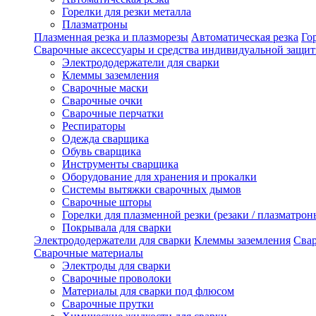
Горелки для резки металла
Плазматроны
Плазменная резка и плазморезы
Автоматическая резка
Го
Сварочные аксессуары и средства индивидуальной защи
Электрододержатели для сварки
Клеммы заземления
Сварочные маски
Сварочные очки
Сварочные перчатки
Респираторы
Одежда сварщика
Обувь сварщика
Инструменты сварщика
Оборудование для хранения и прокалки
Системы вытяжки сварочных дымов
Сварочные шторы
Горелки для плазменной резки (резаки / плазматрон
Покрывала для сварки
Электрододержатели для сварки
Клеммы заземления
Сва
Сварочные материалы
Электроды для сварки
Сварочные проволоки
Материалы для сварки под флюсом
Сварочные прутки