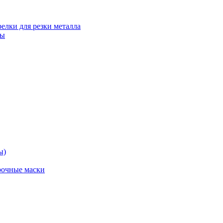
релки для резки металла
ты
ы)
рочные маски