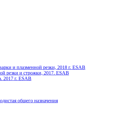
варки и плазменной резки, 2018 г. ESAB
ой резки и строжки, 2017. ESAB
. 2017 г. ESAB
одистая общего назначения