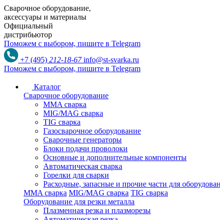
Сварочное оборудование,
аксессуары и материалы
Официальный
дистрибьютор
Поможем с выбором,
пишите в Telegram
+7 (495)
212-18-67
info@st-svarka.ru
Поможем с выбором,
пишите в Telegram
Каталог
Сварочное оборудование
MMA сварка
MIG/MAG сварка
TIG сварка
Газосварочное оборудование
Сварочные генераторы
Блоки подачи проволоки
Основные и дополнительные компоненты
Автоматическая сварка
Горелки для сварки
Расходные, запасные и прочие части для оборудов
MMA сварка
MIG/MAG сварка
TIG сварка
Оборудование для резки металла
Плазменная резка и плазморезы
Автоматическая резка