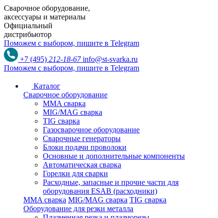
Сварочное оборудование,
аксессуары и материалы
Официальный
дистрибьютор
Поможем с выбором,
пишите в Telegram
+7 (495)
212-18-67
info@st-svarka.ru
Поможем с выбором,
пишите в Telegram
Каталог
Сварочное оборудование
MMA сварка
MIG/MAG сварка
TIG сварка
Газосварочное оборудование
Сварочные генераторы
Блоки подачи проволоки
Основные и дополнительные компоненты
Автоматическая сварка
Горелки для сварки
Расходные, запасные и прочие части для
оборудования ESAB (расходники)
MMA сварка
MIG/MAG сварка
TIG сварка
Оборудование для резки металла
Плазменная резка и плазморезы