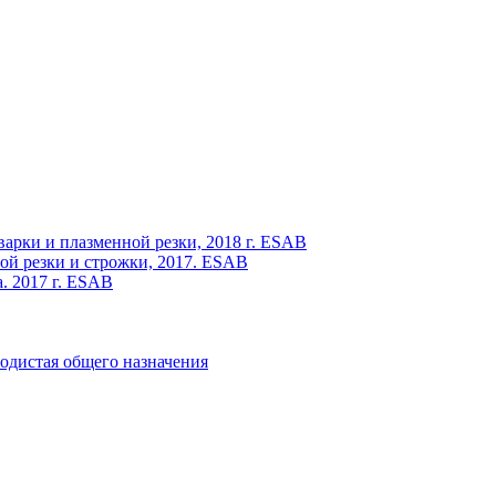
варки и плазменной резки, 2018 г. ESAB
ой резки и строжки, 2017. ESAB
. 2017 г. ESAB
одистая общего назначения