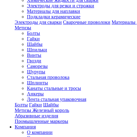
Химические жидкости для сварки
Электроды для резки и строжки
Материалы для наплавки
Подкладки керамические
Электроды для сварки
Сварочные проволоки
Материалы 
Метизы
Болты
Гайки
Шайбы
Шпильки
Винты
Гвозди
Саморезы
Шурупы
Стальная проволока
Шплинты
Канаты стальные и тросы
Анкеры
Лента стальная упаковочная
Болты
Гайки
Шайбы
Метизы Железный король
Абразивные изделия
Промышленные маркеры
Компания
О компании