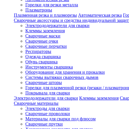
Горелки для резки металла
Плазматроны
Плазменная резка и плазморезы
Автоматическая резка
Го
Сварочные аксессуары и средства индивидуальной защи
Электрододержатели для сварки
Клеммы заземления
Сварочные маски
Сварочные очки
Сварочные перчатки
Респираторы
Одежда сварщика
Обувь сварщика
Инструменты сварщика
Оборудование для хранения и прокалки
Системы вытяжки сварочных дымов
Сварочные шторы
Горелки для плазменной резки (резаки / плазматрон
Покрывала для сварки
Электрододержатели для сварки
Клеммы заземления
Сва
Сварочные материалы
Электроды для сварки
Сварочные проволоки
Материалы для сварки под флюсом
Сварочные прутки