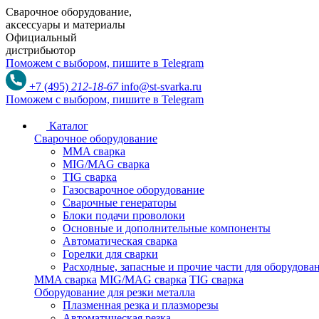
Сварочное оборудование,
аксессуары и материалы
Официальный
дистрибьютор
Поможем с выбором,
пишите в Telegram
+7 (495)
212-18-67
info@st-svarka.ru
Поможем с выбором,
пишите в Telegram
Каталог
Сварочное оборудование
MMA сварка
MIG/MAG сварка
TIG сварка
Газосварочное оборудование
Сварочные генераторы
Блоки подачи проволоки
Основные и дополнительные компоненты
Автоматическая сварка
Горелки для сварки
Расходные, запасные и прочие части для оборудов
MMA сварка
MIG/MAG сварка
TIG сварка
Оборудование для резки металла
Плазменная резка и плазморезы
Автоматическая резка