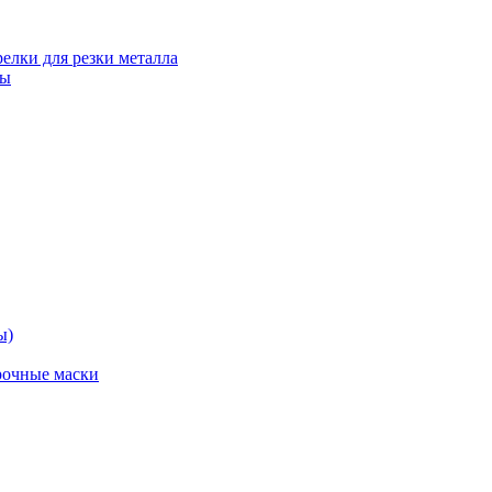
релки для резки металла
ты
ы)
рочные маски