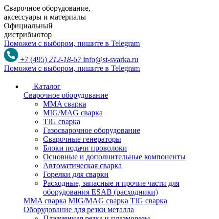
Сварочное оборудование,
аксессуары и материалы
Официальный
дистрибьютор
Поможем с выбором,
пишите в Telegram
+7 (495)
212-18-67
info@st-svarka.ru
Поможем с выбором,
пишите в Telegram
Каталог
Сварочное оборудование
MMA сварка
MIG/MAG сварка
TIG сварка
Газосварочное оборудование
Сварочные генераторы
Блоки подачи проволоки
Основные и дополнительные компоненты
Автоматическая сварка
Горелки для сварки
Расходные, запасные и прочие части для
оборудования ESAB (расходники)
MMA сварка
MIG/MAG сварка
TIG сварка
Оборудование для резки металла
Плазменная резка и плазморезы