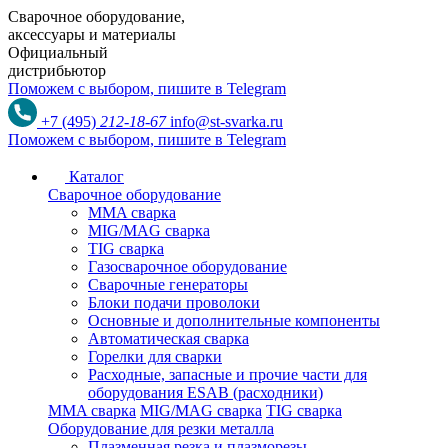
Сварочное оборудование,
аксессуары и материалы
Официальный
дистрибьютор
Поможем с выбором,
пишите в Telegram
+7 (495)
212-18-67
info@st-svarka.ru
Поможем с выбором,
пишите в Telegram
Каталог
Сварочное оборудование
MMA сварка
MIG/MAG сварка
TIG сварка
Газосварочное оборудование
Сварочные генераторы
Блоки подачи проволоки
Основные и дополнительные компоненты
Автоматическая сварка
Горелки для сварки
Расходные, запасные и прочие части для
оборудования ESAB (расходники)
MMA сварка
MIG/MAG сварка
TIG сварка
Оборудование для резки металла
Плазменная резка и плазморезы