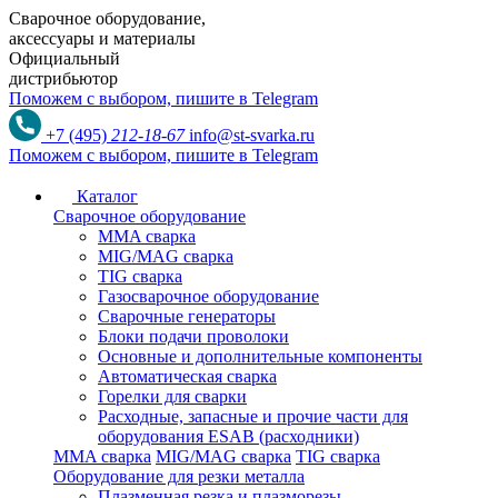
Сварочное оборудование,
аксессуары и материалы
Официальный
дистрибьютор
Поможем с выбором,
пишите в Telegram
+7 (495)
212-18-67
info@st-svarka.ru
Поможем с выбором,
пишите в Telegram
Каталог
Сварочное оборудование
MMA сварка
MIG/MAG сварка
TIG сварка
Газосварочное оборудование
Сварочные генераторы
Блоки подачи проволоки
Основные и дополнительные компоненты
Автоматическая сварка
Горелки для сварки
Расходные, запасные и прочие части для
оборудования ESAB (расходники)
MMA сварка
MIG/MAG сварка
TIG сварка
Оборудование для резки металла
Плазменная резка и плазморезы