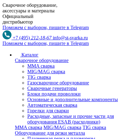
Сварочное оборудование,
аксессуары и материалы
Официальный
дистрибьютор
Поможем с выбором,
пишите в Telegram
+7 (495)
212-18-67
info@st-svarka.ru
Поможем с выбором,
пишите в Telegram
Каталог
Сварочное оборудование
MMA сварка
MIG/MAG сварка
TIG сварка
Газосварочное оборудование
Сварочные генераторы
Блоки подачи проволоки
Основные и дополнительные компоненты
Автоматическая сварка
Горелки для сварки
Расходные, запасные и прочие части для
оборудования ESAB (расходники)
MMA сварка
MIG/MAG сварка
TIG сварка
Оборудование для резки металла
Плазменная резка и плазморезы