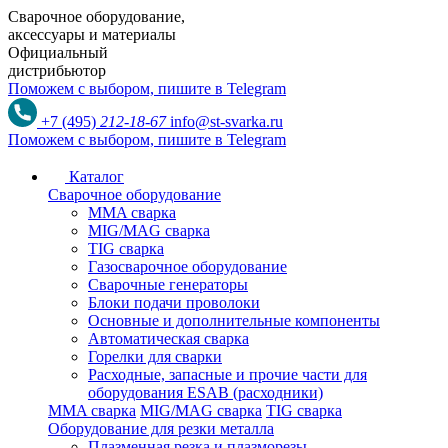
Сварочное оборудование,
аксессуары и материалы
Официальный
дистрибьютор
Поможем с выбором,
пишите в Telegram
+7 (495)
212-18-67
info@st-svarka.ru
Поможем с выбором,
пишите в Telegram
Каталог
Сварочное оборудование
MMA сварка
MIG/MAG сварка
TIG сварка
Газосварочное оборудование
Сварочные генераторы
Блоки подачи проволоки
Основные и дополнительные компоненты
Автоматическая сварка
Горелки для сварки
Расходные, запасные и прочие части для
оборудования ESAB (расходники)
MMA сварка
MIG/MAG сварка
TIG сварка
Оборудование для резки металла
Плазменная резка и плазморезы