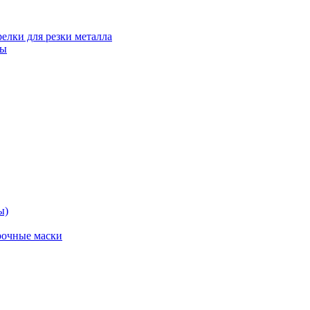
релки для резки металла
ты
ы)
рочные маски