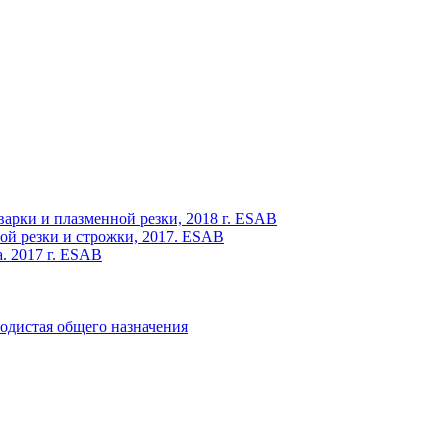
варки и плазменной резки, 2018 г. ESAB
ой резки и строжки, 2017. ESAB
. 2017 г. ESAB
одистая общего назначения