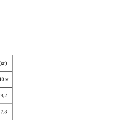
 (кг)
10 м
9,2
7,8