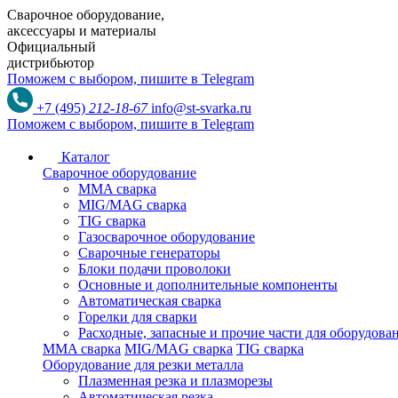
Сварочное оборудование,
аксессуары и материалы
Официальный
дистрибьютор
Поможем с выбором,
пишите в Telegram
+7 (495)
212-18-67
info@st-svarka.ru
Поможем с выбором,
пишите в Telegram
Каталог
Сварочное оборудование
MMA сварка
MIG/MAG сварка
TIG сварка
Газосварочное оборудование
Сварочные генераторы
Блоки подачи проволоки
Основные и дополнительные компоненты
Автоматическая сварка
Горелки для сварки
Расходные, запасные и прочие части для оборудов
MMA сварка
MIG/MAG сварка
TIG сварка
Оборудование для резки металла
Плазменная резка и плазморезы
Автоматическая резка