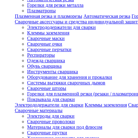
Горелки для резки металла
Плазматроны
Плазменная резка и плазморезы
Автоматическая резка
Го
Сварочные аксессуары и средства индивидуальной защи
Электрододержатели для сварки
Клеммы заземления
Сварочные маски
Сварочные очки
Сварочные перчатки
Респираторы
Одежда сварщика
Обувь сварщика
Инструменты сварщика
Оборудование для хранения и прокалки
Системы вытяжки сварочных дымов
Сварочные шторы
Горелки для плазменной резки (резаки / плазматрон
Покрывала для сварки
Электрододержатели для сварки
Клеммы заземления
Сва
Сварочные материалы
Электроды для сварки
Сварочные проволоки
Материалы для сварки под флюсом
Сварочные прутки