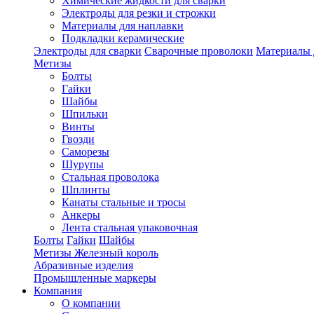
Химические жидкости для сварки
Электроды для резки и строжки
Материалы для наплавки
Подкладки керамические
Электроды для сварки
Сварочные проволоки
Материалы 
Метизы
Болты
Гайки
Шайбы
Шпильки
Винты
Гвозди
Саморезы
Шурупы
Стальная проволока
Шплинты
Канаты стальные и тросы
Анкеры
Лента стальная упаковочная
Болты
Гайки
Шайбы
Метизы Железный король
Абразивные изделия
Промышленные маркеры
Компания
О компании