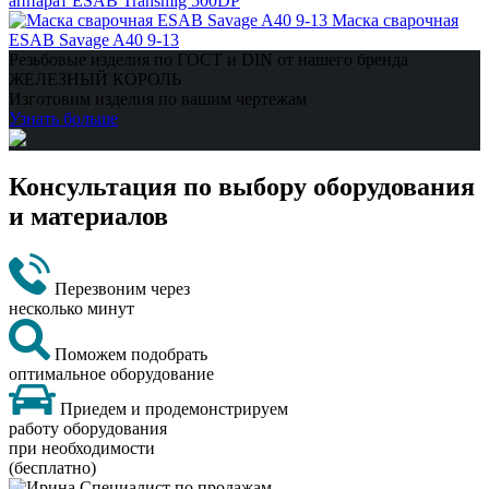
аппарат ESAB Transmig 500DP
Маска сварочная
ESAB Savage A40 9-13
Резьбовые изделия по ГОСТ и DIN от нашего бренда
ЖЕЛЕЗНЫЙ КОРОЛЬ
Изготовим изделия по вашим чертежам
Узнать больше
Консультация по выбору оборудования
и материалов
Перезвоним через
несколько минут
Поможем подобрать
оптимальное оборудование
Приедем и продемонстрируем
работу оборудования
при необходимости
(бесплатно)