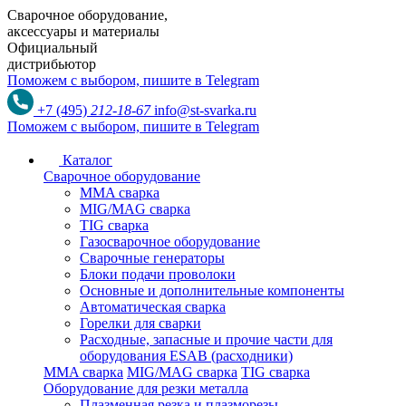
Сварочное оборудование,
аксессуары и материалы
Официальный
дистрибьютор
Поможем с выбором,
пишите в Telegram
+7 (495)
212-18-67
info@st-svarka.ru
Поможем с выбором,
пишите в Telegram
Каталог
Сварочное оборудование
MMA сварка
MIG/MAG сварка
TIG сварка
Газосварочное оборудование
Сварочные генераторы
Блоки подачи проволоки
Основные и дополнительные компоненты
Автоматическая сварка
Горелки для сварки
Расходные, запасные и прочие части для
оборудования ESAB (расходники)
MMA сварка
MIG/MAG сварка
TIG сварка
Оборудование для резки металла
Плазменная резка и плазморезы