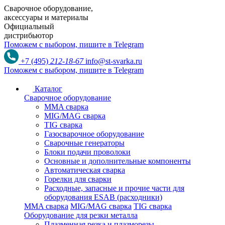
Сварочное оборудование,
аксессуары и материалы
Официальный
дистрибьютор
Поможем с выбором,
пишите в Telegram
+7 (495)
212-18-67
info@st-svarka.ru
Поможем с выбором,
пишите в Telegram
Каталог
Сварочное оборудование
MMA сварка
MIG/MAG сварка
TIG сварка
Газосварочное оборудование
Сварочные генераторы
Блоки подачи проволоки
Основные и дополнительные компоненты
Автоматическая сварка
Горелки для сварки
Расходные, запасные и прочие части для
оборудования ESAB (расходники)
MMA сварка
MIG/MAG сварка
TIG сварка
Оборудование для резки металла
Плазменная резка и плазморезы