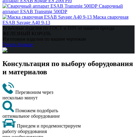
аппарат ESAB Rogue ES 200i Pro
Сварочный
аппарат ESAB Transmig 500DP
Маска сварочная
ESAB Savage A40 9-13
Резьбовые изделия по ГОСТ и DIN от нашего бренда
ЖЕЛЕЗНЫЙ КОРОЛЬ
Изготовим изделия по вашим чертежам
Узнать больше
Консультация по выбору оборудования
и материалов
Перезвоним через
несколько минут
Поможем подобрать
оптимальное оборудование
Приедем и продемонстрируем
работу оборудования
при необходимости