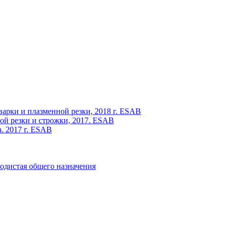
варки и плазменной резки, 2018 г. ESAB
ой резки и строжки, 2017. ESAB
. 2017 г. ESAB
одистая общего назначения