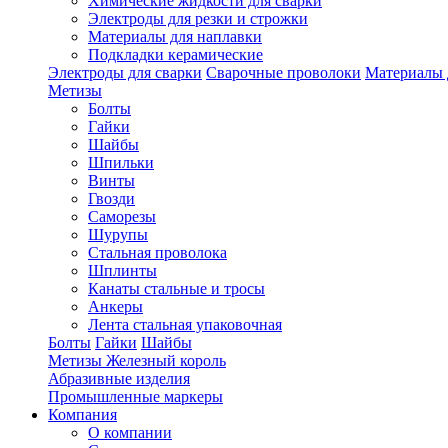
Химические жидкости для сварки
Электроды для резки и строжки
Материалы для наплавки
Подкладки керамические
Электроды для сварки
Сварочные проволоки
Материалы 
Метизы
Болты
Гайки
Шайбы
Шпильки
Винты
Гвозди
Саморезы
Шурупы
Стальная проволока
Шплинты
Канаты стальные и тросы
Анкеры
Лента стальная упаковочная
Болты
Гайки
Шайбы
Метизы Железный король
Абразивные изделия
Промышленные маркеры
Компания
О компании