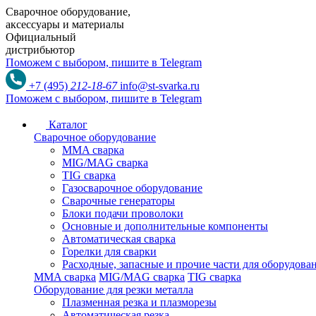
Сварочное оборудование,
аксессуары и материалы
Официальный
дистрибьютор
Поможем с выбором,
пишите в Telegram
+7 (495)
212-18-67
info@st-svarka.ru
Поможем с выбором,
пишите в Telegram
Каталог
Сварочное оборудование
MMA сварка
MIG/MAG сварка
TIG сварка
Газосварочное оборудование
Сварочные генераторы
Блоки подачи проволоки
Основные и дополнительные компоненты
Автоматическая сварка
Горелки для сварки
Расходные, запасные и прочие части для оборудов
MMA сварка
MIG/MAG сварка
TIG сварка
Оборудование для резки металла
Плазменная резка и плазморезы
Автоматическая резка