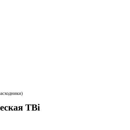
расходники)
еская TBi