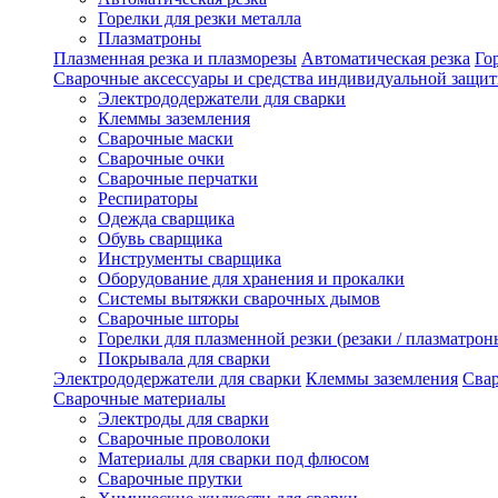
Горелки для резки металла
Плазматроны
Плазменная резка и плазморезы
Автоматическая резка
Го
Сварочные аксессуары и средства индивидуальной защи
Электрододержатели для сварки
Клеммы заземления
Сварочные маски
Сварочные очки
Сварочные перчатки
Респираторы
Одежда сварщика
Обувь сварщика
Инструменты сварщика
Оборудование для хранения и прокалки
Системы вытяжки сварочных дымов
Сварочные шторы
Горелки для плазменной резки (резаки / плазматрон
Покрывала для сварки
Электрододержатели для сварки
Клеммы заземления
Сва
Сварочные материалы
Электроды для сварки
Сварочные проволоки
Материалы для сварки под флюсом
Сварочные прутки