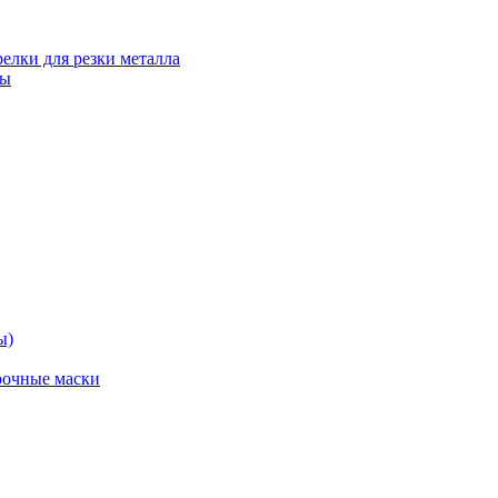
релки для резки металла
ты
ы)
рочные маски