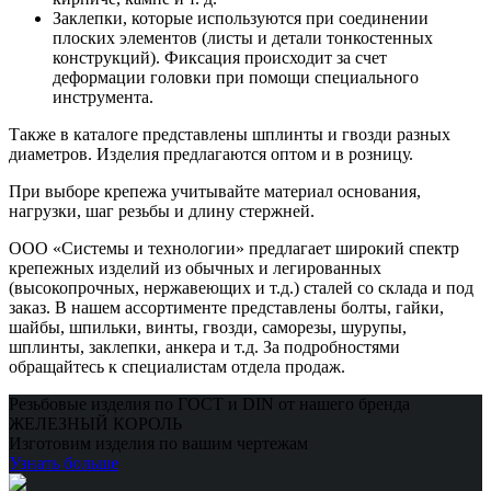
Заклепки, которые используются при соединении
плоских элементов (листы и детали тонкостенных
конструкций). Фиксация происходит за счет
деформации головки при помощи специального
инструмента.
Также в каталоге представлены шплинты и гвозди разных
диаметров. Изделия предлагаются оптом и в розницу.
При выборе крепежа учитывайте материал основания,
нагрузки, шаг резьбы и длину стержней.
ООО «Системы и технологии» предлагает широкий спектр
крепежных изделий из обычных и легированных
(высокопрочных, нержавеющих и т.д.) сталей со склада и под
заказ. В нашем ассортименте представлены болты, гайки,
шайбы, шпильки, винты, гвозди, саморезы, шурупы,
шплинты, заклепки, анкера и т.д. За подробностями
обращайтесь к специалистам отдела продаж.
Резьбовые изделия по ГОСТ и DIN от нашего бренда
ЖЕЛЕЗНЫЙ КОРОЛЬ
Изготовим изделия по вашим чертежам
Узнать больше