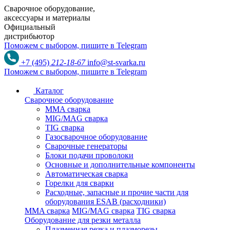
Сварочное оборудование,
аксессуары и материалы
Официальный
дистрибьютор
Поможем с выбором,
пишите в Telegram
+7 (495)
212-18-67
info@st-svarka.ru
Поможем с выбором,
пишите в Telegram
Каталог
Сварочное оборудование
MMA сварка
MIG/MAG сварка
TIG сварка
Газосварочное оборудование
Сварочные генераторы
Блоки подачи проволоки
Основные и дополнительные компоненты
Автоматическая сварка
Горелки для сварки
Расходные, запасные и прочие части для
оборудования ESAB (расходники)
MMA сварка
MIG/MAG сварка
TIG сварка
Оборудование для резки металла
Плазменная резка и плазморезы