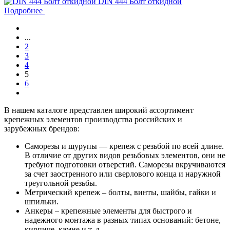
DIN 444 Болт откидной
Подробнее
...
2
3
4
5
6
В нашем каталоге представлен широкий ассортимент
крепежных элементов производства российских и
зарубежных брендов:
Саморезы и шурупы — крепеж с резьбой по всей длине.
В отличие от других видов резьбовых элементов, они не
требуют подготовки отверстий. Саморезы вкручиваются
за счет заостренного или сверлового конца и наружной
треугольной резьбы.
Метрический крепеж – болты, винты, шайбы, гайки и
шпильки.
Анкеры – крепежные элементы для быстрого и
надежного монтажа в разных типах оснований: бетоне,
кирпиче, камне и т. д.