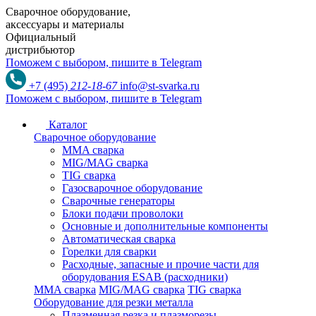
Сварочное оборудование,
аксессуары и материалы
Официальный
дистрибьютор
Поможем с выбором,
пишите в Telegram
+7 (495)
212-18-67
info@st-svarka.ru
Поможем с выбором,
пишите в Telegram
Каталог
Сварочное оборудование
MMA сварка
MIG/MAG сварка
TIG сварка
Газосварочное оборудование
Сварочные генераторы
Блоки подачи проволоки
Основные и дополнительные компоненты
Автоматическая сварка
Горелки для сварки
Расходные, запасные и прочие части для
оборудования ESAB (расходники)
MMA сварка
MIG/MAG сварка
TIG сварка
Оборудование для резки металла
Плазменная резка и плазморезы