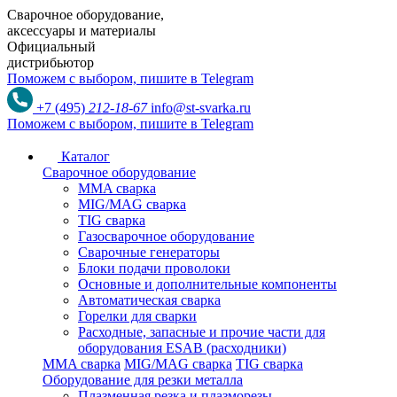
Сварочное оборудование,
аксессуары и материалы
Официальный
дистрибьютор
Поможем с выбором,
пишите в Telegram
+7 (495)
212-18-67
info@st-svarka.ru
Поможем с выбором,
пишите в Telegram
Каталог
Сварочное оборудование
MMA сварка
MIG/MAG сварка
TIG сварка
Газосварочное оборудование
Сварочные генераторы
Блоки подачи проволоки
Основные и дополнительные компоненты
Автоматическая сварка
Горелки для сварки
Расходные, запасные и прочие части для
оборудования ESAB (расходники)
MMA сварка
MIG/MAG сварка
TIG сварка
Оборудование для резки металла
Плазменная резка и плазморезы