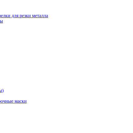
релки для резки металла
ты
ы)
рочные маски