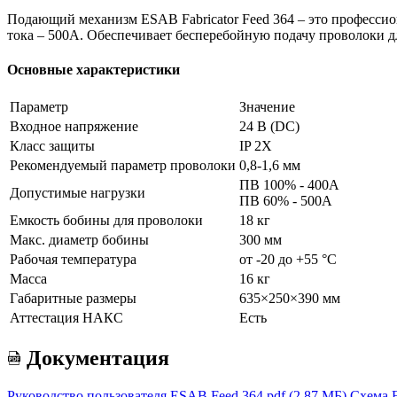
Подающий механизм ESAB Fabricator Feed 364 – это профессио
тока – 500А. Обеспечивает бесперебойную подачу проволоки 
Основные характеристики
Параметр
Значение
Входное напряжение
24 В (DC)
Класс защиты
IP 2X
Рекомендуемый параметр проволоки
0,8-1,6 мм
ПВ 100% - 400A
Допустимые нагрузки
ПВ 60% - 500А
Емкость бобины для проволоки
18 кг
Макс. диаметр бобины
300 мм
Рабочая температура
от -20 до +55 °C
Масса
16 кг
Габаритные размеры
635×250×390 мм
Аттестация НАКС
Есть
Документация
Руководство пользователя ESAB Feed 364.pdf
(2.87 МБ)
Схема 