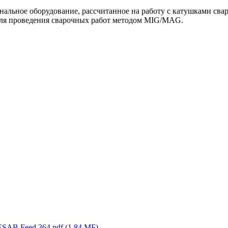
нальное оборудование, рассчитанное на работу с катушками сва
для проведения сварочных работ методом MIG/MAG.
ESAB Feed 364.pdf
(1.84 МБ)