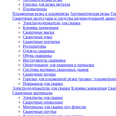
Горелки для резки металла
Плазматроны
Плазменная резка и плазморезы
Автоматическая резка
Го
Сварочные аксессуары и средства индивидуальной защи
Электрододержатели для сварки
Клеммы заземления
Сварочные маски
Сварочные очки
Сварочные перчатки
Респираторы
Одежда сварщика
Обувь сварщика
Инструменты сварщика
Оборудование для хранения и прокалки
Системы вытяжки сварочных дымов
Сварочные шторы
Горелки для плазменной резки (резаки / плазматрон
Покрывала для сварки
Электрододержатели для сварки
Клеммы заземления
Сва
Сварочные материалы
Электроды для сварки
Сварочные проволоки
Материалы для сварки под флюсом
Сварочные прутки