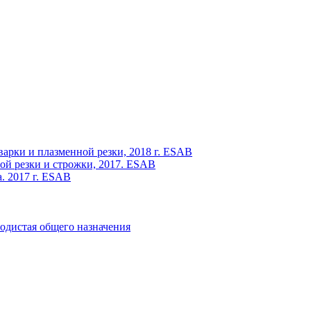
варки и плазменной резки, 2018 г. ESAB
ой резки и строжки, 2017. ESAB
. 2017 г. ESAB
одистая общего назначения