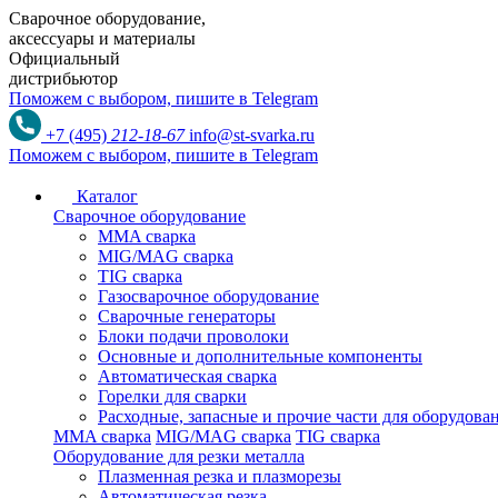
Сварочное оборудование,
аксессуары и материалы
Официальный
дистрибьютор
Поможем с выбором,
пишите в Telegram
+7 (495)
212-18-67
info@st-svarka.ru
Поможем с выбором,
пишите в Telegram
Каталог
Сварочное оборудование
MMA сварка
MIG/MAG сварка
TIG сварка
Газосварочное оборудование
Сварочные генераторы
Блоки подачи проволоки
Основные и дополнительные компоненты
Автоматическая сварка
Горелки для сварки
Расходные, запасные и прочие части для оборудов
MMA сварка
MIG/MAG сварка
TIG сварка
Оборудование для резки металла
Плазменная резка и плазморезы
Автоматическая резка