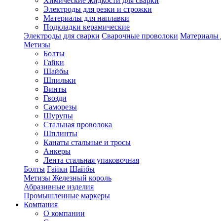
Химические жидкости для сварки
Электроды для резки и строжки
Материалы для наплавки
Подкладки керамические
Электроды для сварки
Сварочные проволоки
Материалы 
Метизы
Болты
Гайки
Шайбы
Шпильки
Винты
Гвозди
Саморезы
Шурупы
Стальная проволока
Шплинты
Канаты стальные и тросы
Анкеры
Лента стальная упаковочная
Болты
Гайки
Шайбы
Метизы Железный король
Абразивные изделия
Промышленные маркеры
Компания
О компании