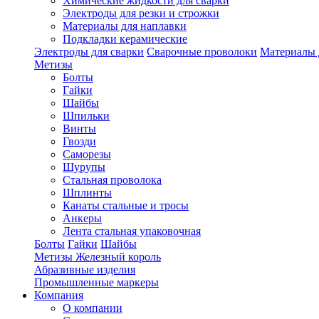
Химические жидкости для сварки
Электроды для резки и строжки
Материалы для наплавки
Подкладки керамические
Электроды для сварки
Сварочные проволоки
Материалы 
Метизы
Болты
Гайки
Шайбы
Шпильки
Винты
Гвозди
Саморезы
Шурупы
Стальная проволока
Шплинты
Канаты стальные и тросы
Анкеры
Лента стальная упаковочная
Болты
Гайки
Шайбы
Метизы Железный король
Абразивные изделия
Промышленные маркеры
Компания
О компании