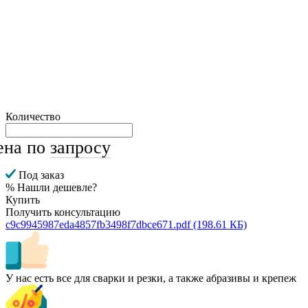
Количество
ена по
запросу
Под заказ
% Нашли дешевле?
Купить
Получить консультацию
c9c9945987eda4857fb3498f7dbce671.pdf
(198.61 КБ)
У нас есть все для сварки и резки, а также абразивы и крепеж