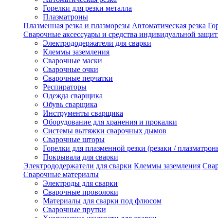
Горелки для резки металла
Плазматроны
Плазменная резка и плазморезы
Автоматическая резка
Го
Сварочные аксессуары и средства индивидуальной защи
Электрододержатели для сварки
Клеммы заземления
Сварочные маски
Сварочные очки
Сварочные перчатки
Респираторы
Одежда сварщика
Обувь сварщика
Инструменты сварщика
Оборудование для хранения и прокалки
Системы вытяжки сварочных дымов
Сварочные шторы
Горелки для плазменной резки (резаки / плазматрон
Покрывала для сварки
Электрододержатели для сварки
Клеммы заземления
Сва
Сварочные материалы
Электроды для сварки
Сварочные проволоки
Материалы для сварки под флюсом
Сварочные прутки