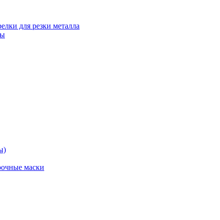
релки для резки металла
ты
ы)
рочные маски