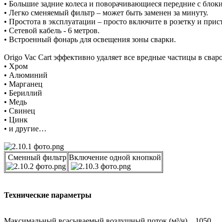
• Большие задние колеса и поворачивающиеся передние с блок
• Легко сменяемый фильтр – может быть заменен за минуту.
• Простота в эксплуатации – просто включите в розетку и прист
• Сетевой кабель - 6 метров.
• Встроенный фонарь для освещения зоны сварки.
Origo Vac Cart эффективно удаляет все вредные частицы в сва
• Хром
• Алюминий
• Марганец
• Бериллий
• Медь
• Свинец
• Цинк
• и другие…
Сменный фильтр
Включение одной кнопкой
Технические параметры
Максимальный всасываемый воздушный поток (м³/ч)
1050