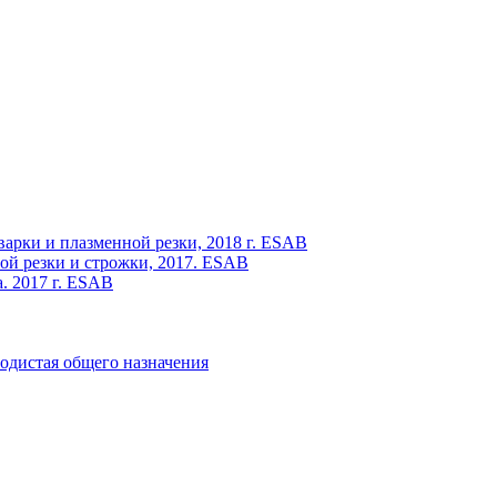
варки и плазменной резки, 2018 г. ESAB
ой резки и строжки, 2017. ESAB
. 2017 г. ESAB
одистая общего назначения