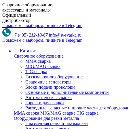
Сварочное оборудование,
аксессуары и материалы
Официальный
дистрибьютор
Поможем с выбором,
пишите в Telegram
+7 (495)
212-18-67
info@st-svarka.ru
Поможем с выбором,
пишите в Telegram
Каталог
Сварочное оборудование
MMA сварка
MIG/MAG сварка
TIG сварка
Газосварочное оборудование
Сварочные генераторы
Блоки подачи проволоки
Основные и дополнительные компоненты
Автоматическая сварка
Горелки для сварки
Расходные, запасные и прочие части для оборудов
MMA сварка
MIG/MAG сварка
TIG сварка
Оборудование для резки металла
Плазменная резка и плазморезы
Автоматическая резка