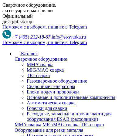
Сварочное оборудование,
аксессуары и материалы
Официальный
дистрибьютор
Поможем с выбором,
пишите в Telegram
+7 (495)
212-18-67
info@st-svarka.ru
Поможем с выбором,
пишите в Telegram
Каталог
Сварочное оборудование
MMA сварка
MIG/MAG сварка
TIG сварка
Газосварочное оборудование
Сварочные генераторы
Блоки подачи проволоки
Основные и дополнительные компоненты
Автоматическая сварка
Горелки для сварки
Расходные, запасные и прочие части для
оборудования ESAB (расходники)
MMA сварка
MIG/MAG сварка
TIG сварка
Оборудование для резки металла
Плазменная резка и плазморезы