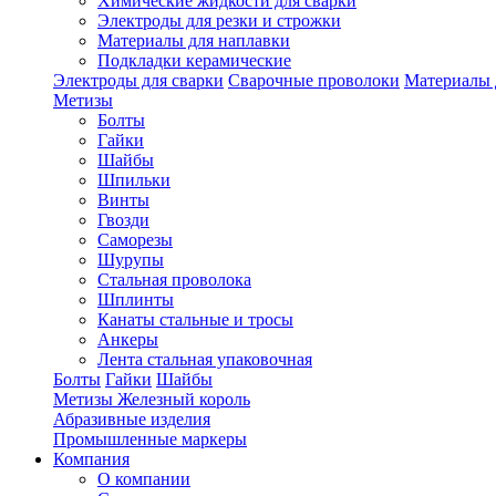
Химические жидкости для сварки
Электроды для резки и строжки
Материалы для наплавки
Подкладки керамические
Электроды для сварки
Сварочные проволоки
Материалы 
Метизы
Болты
Гайки
Шайбы
Шпильки
Винты
Гвозди
Саморезы
Шурупы
Стальная проволока
Шплинты
Канаты стальные и тросы
Анкеры
Лента стальная упаковочная
Болты
Гайки
Шайбы
Метизы Железный король
Абразивные изделия
Промышленные маркеры
Компания
О компании