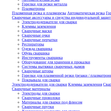
Горелки для резки металла
Плазматроны
Плазменная резка и плазморезы
Автоматическая резка
Го
Сварочные аксессуары и средства индивидуальной защи
Электрододержатели для сварки
Клеммы заземления
Сварочные маски
Сварочные очки
Сварочные перчатки
Респираторы
Одежда сварщика
Обувь сварщика
Инструменты сварщика
Оборудование для хранения и прокалки
Системы вытяжки сварочных дымов
Сварочные шторы
Горелки для плазменной резки (резаки / плазматрон
Покрывала для сварки
Электрододержатели для сварки
Клеммы заземления
Сва
Сварочные материалы
Электроды для сварки
Сварочные проволоки
Материалы для сварки под флюсом
Сварочные прутки