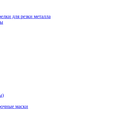
релки для резки металла
ты
ы)
рочные маски