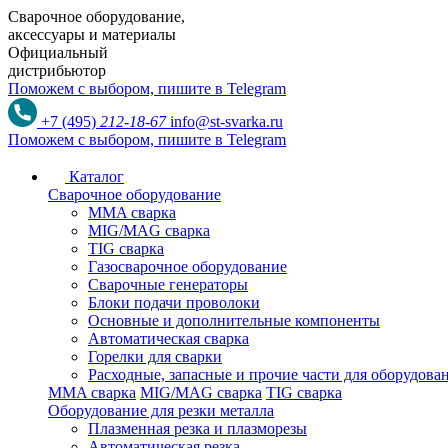
Сварочное оборудование,
аксессуары и материалы
Официальный
дистрибьютор
Поможем с выбором,
пишите в Telegram
+7 (495)
212-18-67
info@st-svarka.ru
Поможем с выбором,
пишите в Telegram
Каталог
Сварочное оборудование
MMA сварка
MIG/MAG сварка
TIG сварка
Газосварочное оборудование
Сварочные генераторы
Блоки подачи проволоки
Основные и дополнительные компоненты
Автоматическая сварка
Горелки для сварки
Расходные, запасные и прочие части для оборудов
MMA сварка
MIG/MAG сварка
TIG сварка
Оборудование для резки металла
Плазменная резка и плазморезы
Автоматическая резка