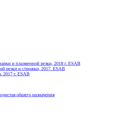
варки и плазменной резки, 2018 г. ESAB
ой резки и строжки, 2017. ESAB
. 2017 г. ESAB
одистая общего назначения