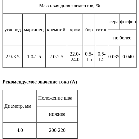
Массовая доля элементов, %
сера
фосфор
углерод
марганец
кремний
хром
бор
титан
не более
22.0-
0.5-
0.5-
2.9-3.5
1.0-1.5
2.0-2.5
0.035
0.040
24.0
1.5
1.5
Рекомендуемое значение тока (А)
Положение шва
Диаметр, мм
нижнее
4.0
200-220