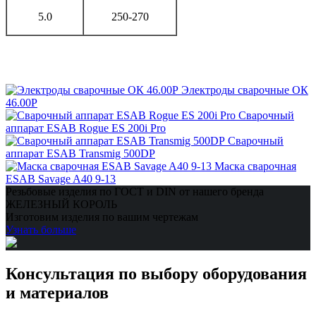
5.0
250-270
Электроды сварочные ОК
46.00Р
Сварочный
аппарат ESAB Rogue ES 200i Pro
Сварочный
аппарат ESAB Transmig 500DP
Маска сварочная
ESAB Savage A40 9-13
Резьбовые изделия по ГОСТ и DIN от нашего бренда
ЖЕЛЕЗНЫЙ КОРОЛЬ
Изготовим изделия по вашим чертежам
Узнать больше
Консультация по выбору оборудования
и материалов