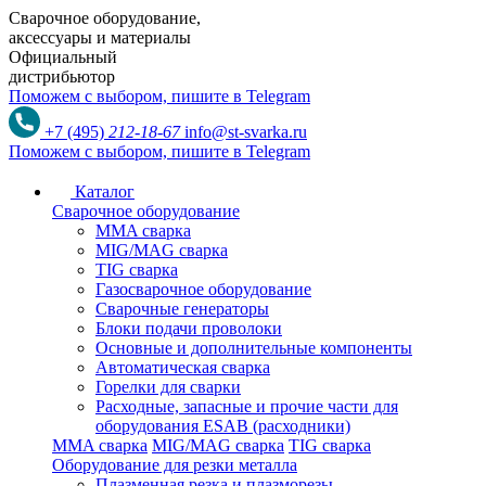
Сварочное оборудование,
аксессуары и материалы
Официальный
дистрибьютор
Поможем с выбором,
пишите в Telegram
+7 (495)
212-18-67
info@st-svarka.ru
Поможем с выбором,
пишите в Telegram
Каталог
Сварочное оборудование
MMA сварка
MIG/MAG сварка
TIG сварка
Газосварочное оборудование
Сварочные генераторы
Блоки подачи проволоки
Основные и дополнительные компоненты
Автоматическая сварка
Горелки для сварки
Расходные, запасные и прочие части для
оборудования ESAB (расходники)
MMA сварка
MIG/MAG сварка
TIG сварка
Оборудование для резки металла
Плазменная резка и плазморезы