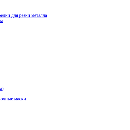
релки для резки металла
ты
ы)
рочные маски