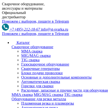
Сварочное оборудование,
аксессуары и материалы
Официальный
дистрибьютор
Поможем с выбором,
пишите в Telegram
+7 (495)
212-18-67
info@st-svarka.ru
Поможем с выбором,
пишите в Telegram
Каталог
Сварочное оборудование
MMA сварка
MIG/MAG сварка
TIG сварка
Газосварочное оборудование
Сварочные генераторы
Блоки подачи проволоки
Основные и дополнительные компоненты
Автоматическая сварка
Горелки для сварки
Расходные, запасные и прочие части для оборудов
MMA сварка
MIG/MAG сварка
TIG сварка
Оборудование для резки металла
Плазменная резка и плазморезы
Автоматическая резка