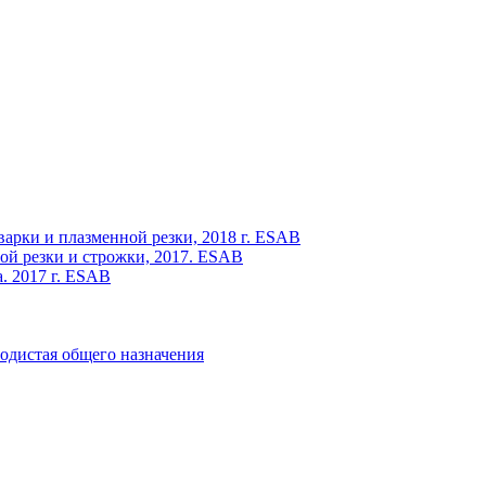
варки и плазменной резки, 2018 г. ESAB
ой резки и строжки, 2017. ESAB
. 2017 г. ESAB
одистая общего назначения