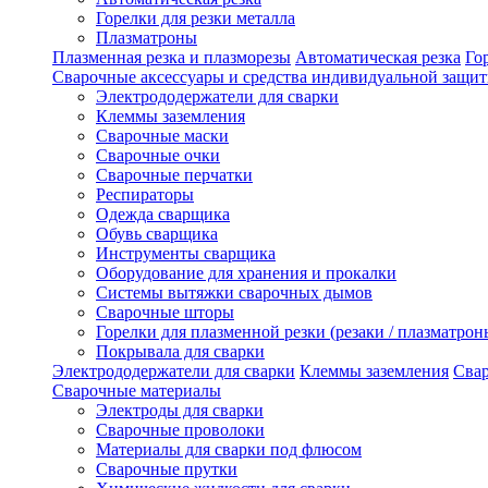
Горелки для резки металла
Плазматроны
Плазменная резка и плазморезы
Автоматическая резка
Го
Сварочные аксессуары и средства индивидуальной защи
Электрододержатели для сварки
Клеммы заземления
Сварочные маски
Сварочные очки
Сварочные перчатки
Респираторы
Одежда сварщика
Обувь сварщика
Инструменты сварщика
Оборудование для хранения и прокалки
Системы вытяжки сварочных дымов
Сварочные шторы
Горелки для плазменной резки (резаки / плазматрон
Покрывала для сварки
Электрододержатели для сварки
Клеммы заземления
Сва
Сварочные материалы
Электроды для сварки
Сварочные проволоки
Материалы для сварки под флюсом
Сварочные прутки