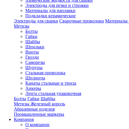
Химические жидкости для сварки
Электроды для резки и строжки
Материалы для наплавки
Подкладки керамические
Электроды для сварки
Сварочные проволоки
Материалы 
Метизы
Болты
Гайки
Шайбы
Шпильки
Винты
Гвозди
Саморезы
Шурупы
Стальная проволока
Шплинты
Канаты стальные и тросы
Анкеры
Лента стальная упаковочная
Болты
Гайки
Шайбы
Метизы Железный король
Абразивные изделия
Промышленные маркеры
Компания
О компании