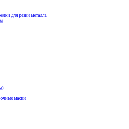
релки для резки металла
ты
ы)
рочные маски