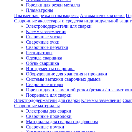
Горелки для резки металла
Плазматроны
Плазменная резка и плазморезы
Автоматическая резка
Го
Сварочные аксессуары и средства индивидуальной защи
Электрододержатели для сварки
Клеммы заземления
Сварочные маски
Сварочные очки
Сварочные перчатки
Респираторы
Одежда сварщика
Обувь сварщика
Инструменты сварщика
Оборудование для хранения и прокалки
Системы вытяжки сварочных дымов
Сварочные шторы
Горелки для плазменной резки (резаки / плазматрон
Покрывала для сварки
Электрододержатели для сварки
Клеммы заземления
Сва
Сварочные материалы
Электроды для сварки
Сварочные проволоки
Материалы для сварки под флюсом
Сварочные прутки