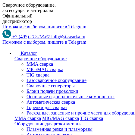
Сварочное оборудование,
аксессуары и материалы
Официальный
дистрибьютор
Поможем с выбором,
пишите в Telegram
+7 (495)
212-18-67
info@st-svarka.ru
Поможем с выбором,
пишите в Telegram
Каталог
Сварочное оборудование
MMA сварка
MIG/MAG сварка
TIG сварка
Газосварочное оборудование
Сварочные генераторы
Блоки подачи проволоки
Основные и дополнительные компоненты
Автоматическая сварка
Горелки для сварки
Расходные, запасные и прочие части для оборудов
MMA сварка
MIG/MAG сварка
TIG сварка
Оборудование для резки металла
Плазменная резка и плазморезы
Автоматическая резка