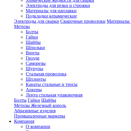
Химические жидкости для сварки
Электроды для резки и строжки
Материалы для наплавки
Подкладки керамические
Электроды для сварки
Сварочные проволоки
Материалы 
Метизы
Болты
Гайки
Шайбы
Шпильки
Винты
Гвозди
Саморезы
Шурупы
Стальная проволока
Шплинты
Канаты стальные и тросы
Анкеры
Лента стальная упаковочная
Болты
Гайки
Шайбы
Метизы Железный король
Абразивные изделия
Промышленные маркеры
Компания
О компании