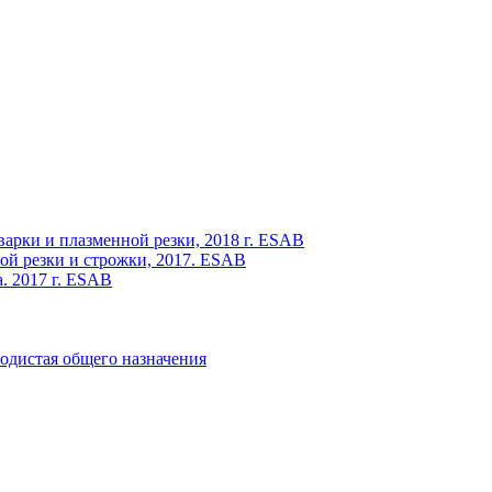
варки и плазменной резки, 2018 г. ESAB
ой резки и строжки, 2017. ESAB
. 2017 г. ESAB
одистая общего назначения