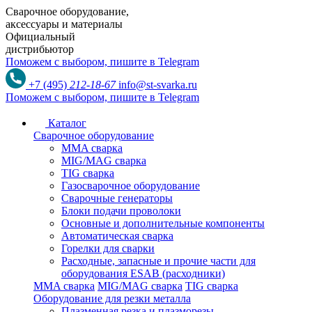
Сварочное оборудование,
аксессуары и материалы
Официальный
дистрибьютор
Поможем с выбором,
пишите в Telegram
+7 (495)
212-18-67
info@st-svarka.ru
Поможем с выбором,
пишите в Telegram
Каталог
Сварочное оборудование
MMA сварка
MIG/MAG сварка
TIG сварка
Газосварочное оборудование
Сварочные генераторы
Блоки подачи проволоки
Основные и дополнительные компоненты
Автоматическая сварка
Горелки для сварки
Расходные, запасные и прочие части для
оборудования ESAB (расходники)
MMA сварка
MIG/MAG сварка
TIG сварка
Оборудование для резки металла
Плазменная резка и плазморезы