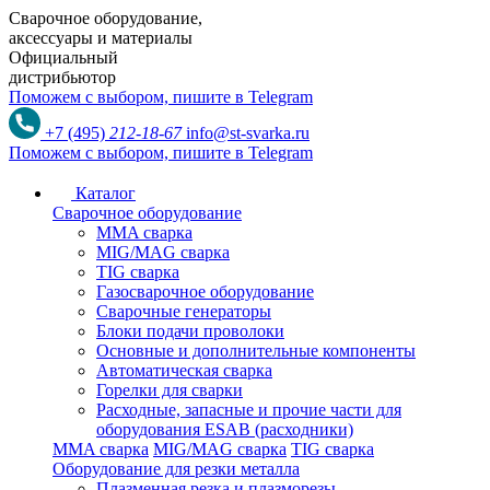
Сварочное оборудование,
аксессуары и материалы
Официальный
дистрибьютор
Поможем с выбором,
пишите в Telegram
+7 (495)
212-18-67
info@st-svarka.ru
Поможем с выбором,
пишите в Telegram
Каталог
Сварочное оборудование
MMA сварка
MIG/MAG сварка
TIG сварка
Газосварочное оборудование
Сварочные генераторы
Блоки подачи проволоки
Основные и дополнительные компоненты
Автоматическая сварка
Горелки для сварки
Расходные, запасные и прочие части для
оборудования ESAB (расходники)
MMA сварка
MIG/MAG сварка
TIG сварка
Оборудование для резки металла
Плазменная резка и плазморезы