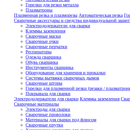
Горелки для резки металла
Плазматроны
Плазменная резка и плазморезы
Автоматическая резка
Го
Сварочные аксессуары и средства индивидуальной защи
Электрододержатели для сварки
Клеммы заземления
Сварочные маски
Сварочные очки
Сварочные перчатки
Респираторы
Одежда сварщика
Обувь сварщика
Инструменты сварщика
Оборудование для хранения и прокалки
Системы вытяжки сварочных дымов
Сварочные шторы
Горелки для плазменной резки (резаки / плазматрон
Покрывала для сварки
Электрододержатели для сварки
Клеммы заземления
Сва
Сварочные материалы
Электроды для сварки
Сварочные проволоки
Материалы для сварки под флюсом
Сварочные прутки