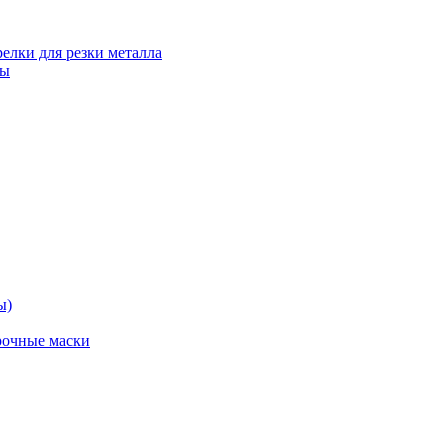
релки для резки металла
ты
ы)
рочные маски