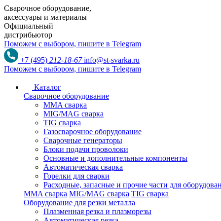
Сварочное оборудование,
аксессуары и материалы
Официальный
дистрибьютор
Поможем с выбором,
пишите в Telegram
+7 (495)
212-18-67
info@st-svarka.ru
Поможем с выбором,
пишите в Telegram
Каталог
Сварочное оборудование
MMA сварка
MIG/MAG сварка
TIG сварка
Газосварочное оборудование
Сварочные генераторы
Блоки подачи проволоки
Основные и дополнительные компоненты
Автоматическая сварка
Горелки для сварки
Расходные, запасные и прочие части для оборудов
MMA сварка
MIG/MAG сварка
TIG сварка
Оборудование для резки металла
Плазменная резка и плазморезы
Автоматическая резка