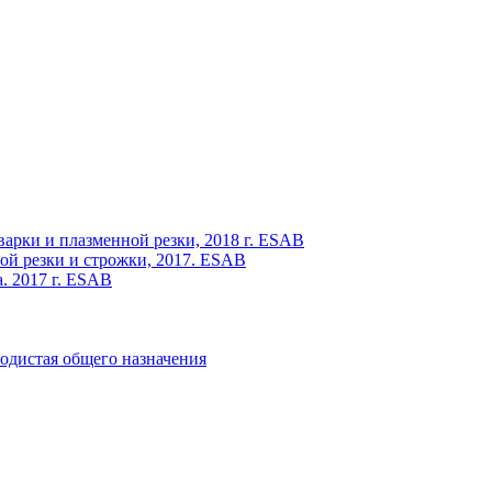
варки и плазменной резки, 2018 г. ESAB
ой резки и строжки, 2017. ESAB
. 2017 г. ESAB
одистая общего назначения