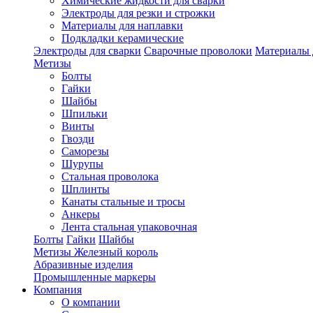
Химические жидкости для сварки
Электроды для резки и строжки
Материалы для наплавки
Подкладки керамические
Электроды для сварки
Сварочные проволоки
Материалы 
Метизы
Болты
Гайки
Шайбы
Шпильки
Винты
Гвозди
Саморезы
Шурупы
Стальная проволока
Шплинты
Канаты стальные и тросы
Анкеры
Лента стальная упаковочная
Болты
Гайки
Шайбы
Метизы Железный король
Абразивные изделия
Промышленные маркеры
Компания
О компании