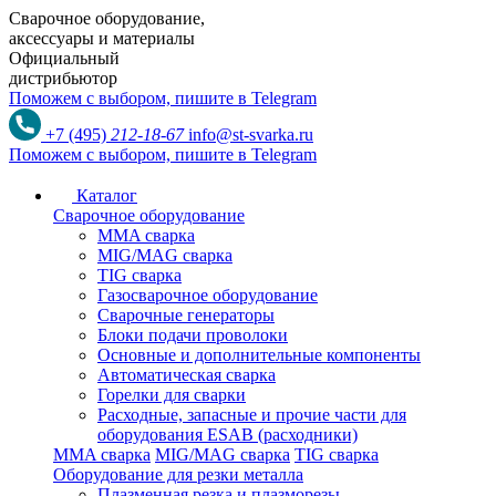
Сварочное оборудование,
аксессуары и материалы
Официальный
дистрибьютор
Поможем с выбором,
пишите в Telegram
+7 (495)
212-18-67
info@st-svarka.ru
Поможем с выбором,
пишите в Telegram
Каталог
Сварочное оборудование
MMA сварка
MIG/MAG сварка
TIG сварка
Газосварочное оборудование
Сварочные генераторы
Блоки подачи проволоки
Основные и дополнительные компоненты
Автоматическая сварка
Горелки для сварки
Расходные, запасные и прочие части для
оборудования ESAB (расходники)
MMA сварка
MIG/MAG сварка
TIG сварка
Оборудование для резки металла
Плазменная резка и плазморезы