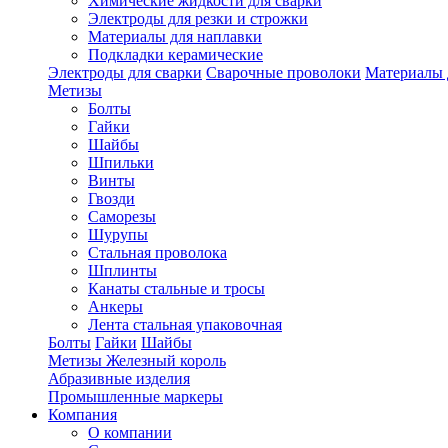
Химические жидкости для сварки
Электроды для резки и строжки
Материалы для наплавки
Подкладки керамические
Электроды для сварки
Сварочные проволоки
Материалы 
Метизы
Болты
Гайки
Шайбы
Шпильки
Винты
Гвозди
Саморезы
Шурупы
Стальная проволока
Шплинты
Канаты стальные и тросы
Анкеры
Лента стальная упаковочная
Болты
Гайки
Шайбы
Метизы Железный король
Абразивные изделия
Промышленные маркеры
Компания
О компании