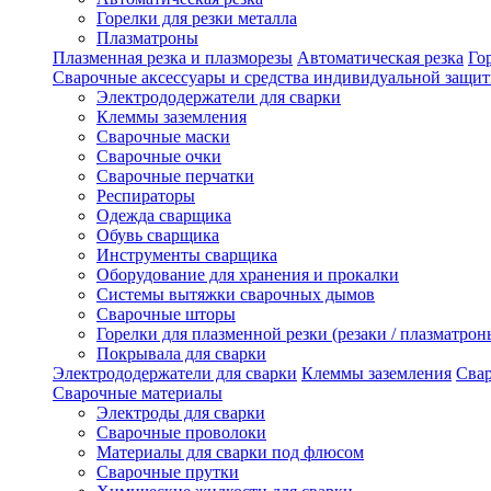
Горелки для резки металла
Плазматроны
Плазменная резка и плазморезы
Автоматическая резка
Го
Сварочные аксессуары и средства индивидуальной защи
Электрододержатели для сварки
Клеммы заземления
Сварочные маски
Сварочные очки
Сварочные перчатки
Респираторы
Одежда сварщика
Обувь сварщика
Инструменты сварщика
Оборудование для хранения и прокалки
Системы вытяжки сварочных дымов
Сварочные шторы
Горелки для плазменной резки (резаки / плазматрон
Покрывала для сварки
Электрододержатели для сварки
Клеммы заземления
Сва
Сварочные материалы
Электроды для сварки
Сварочные проволоки
Материалы для сварки под флюсом
Сварочные прутки