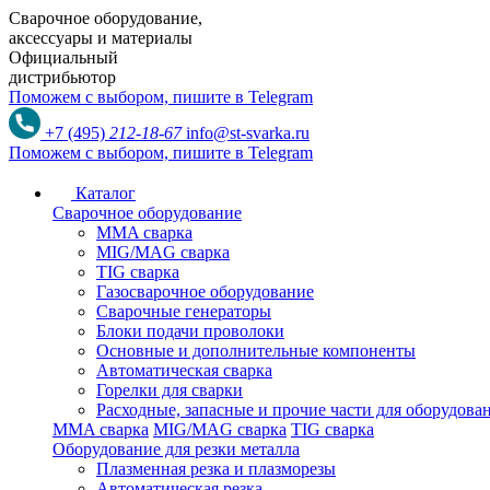
Сварочное оборудование,
аксессуары и материалы
Официальный
дистрибьютор
Поможем с выбором,
пишите в Telegram
+7 (495)
212-18-67
info@st-svarka.ru
Поможем с выбором,
пишите в Telegram
Каталог
Сварочное оборудование
MMA сварка
MIG/MAG сварка
TIG сварка
Газосварочное оборудование
Сварочные генераторы
Блоки подачи проволоки
Основные и дополнительные компоненты
Автоматическая сварка
Горелки для сварки
Расходные, запасные и прочие части для оборудов
MMA сварка
MIG/MAG сварка
TIG сварка
Оборудование для резки металла
Плазменная резка и плазморезы
Автоматическая резка