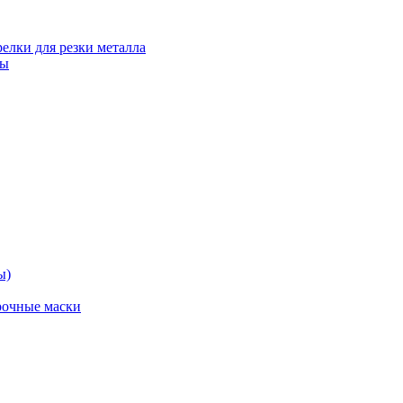
релки для резки металла
ты
ы)
рочные маски