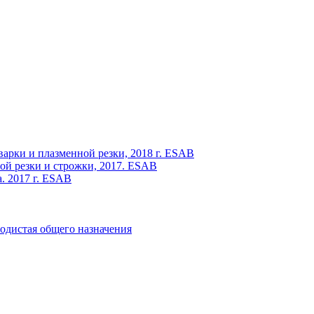
варки и плазменной резки, 2018 г. ESAB
ой резки и строжки, 2017. ESAB
. 2017 г. ESAB
одистая общего назначения