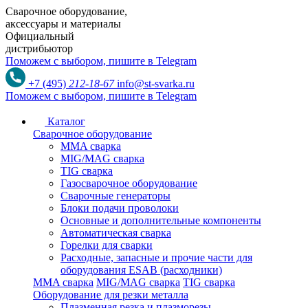
Сварочное оборудование,
аксессуары и материалы
Официальный
дистрибьютор
Поможем с выбором,
пишите в Telegram
+7 (495)
212-18-67
info@st-svarka.ru
Поможем с выбором,
пишите в Telegram
Каталог
Сварочное оборудование
MMA сварка
MIG/MAG сварка
TIG сварка
Газосварочное оборудование
Сварочные генераторы
Блоки подачи проволоки
Основные и дополнительные компоненты
Автоматическая сварка
Горелки для сварки
Расходные, запасные и прочие части для
оборудования ESAB (расходники)
MMA сварка
MIG/MAG сварка
TIG сварка
Оборудование для резки металла
Плазменная резка и плазморезы