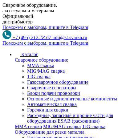
Сварочное оборудование,
аксессуары и материалы
Официальный
дистрибьютор
Поможем с выбором,
пишите в Telegram
+7 (495)
212-18-67
info@st-svarka.ru
Поможем с выбором,
пишите в Telegram
Каталог
Сварочное оборудование
MMA сварка
MIG/MAG сварка
TIG сварка
Газосварочное оборудование
Сварочные генераторы
Блоки подачи проволоки
Основные и дополнительные компоненты
Автоматическая сварка
Горелки для сварки
Расходные, запасные и прочие части для
оборудования ESAB (расходники)
MMA сварка
MIG/MAG сварка
TIG сварка
Оборудование для резки металла
Плазменная резка и плазморезы