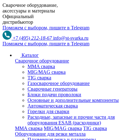
Сварочное оборудование,
аксессуары и материалы
Официальный
дистрибьютор
Поможем с выбором,
пишите в Telegram
+7 (495)
212-18-67
info@st-svarka.ru
Поможем с выбором,
пишите в Telegram
Каталог
Сварочное оборудование
MMA сварка
MIG/MAG сварка
TIG сварка
Газосварочное оборудование
Сварочные генераторы
Блоки подачи проволоки
Основные и дополнительные компоненты
Автоматическая сварка
Горелки для сварки
Расходные, запасные и прочие части для
оборудования ESAB (расходники)
MMA сварка
MIG/MAG сварка
TIG сварка
Оборудование для резки металла
Плазменная резка и плазморезы