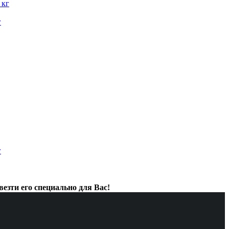
 кг
г
г
везти его специально для Вас!