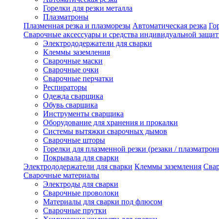
Горелки для резки металла
Плазматроны
Плазменная резка и плазморезы
Автоматическая резка
Го
Сварочные аксессуары и средства индивидуальной защи
Электрододержатели для сварки
Клеммы заземления
Сварочные маски
Сварочные очки
Сварочные перчатки
Респираторы
Одежда сварщика
Обувь сварщика
Инструменты сварщика
Оборудование для хранения и прокалки
Системы вытяжки сварочных дымов
Сварочные шторы
Горелки для плазменной резки (резаки / плазматрон
Покрывала для сварки
Электрододержатели для сварки
Клеммы заземления
Сва
Сварочные материалы
Электроды для сварки
Сварочные проволоки
Материалы для сварки под флюсом
Сварочные прутки