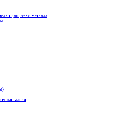
релки для резки металла
ты
ы)
рочные маски