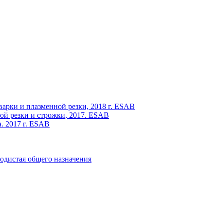
варки и плазменной резки, 2018 г. ESAB
ой резки и строжки, 2017. ESAB
. 2017 г. ESAB
одистая общего назначения