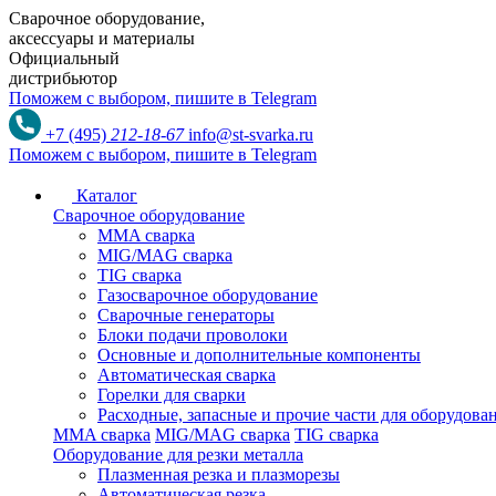
Сварочное оборудование,
аксессуары и материалы
Официальный
дистрибьютор
Поможем с выбором,
пишите в Telegram
+7 (495)
212-18-67
info@st-svarka.ru
Поможем с выбором,
пишите в Telegram
Каталог
Сварочное оборудование
MMA сварка
MIG/MAG сварка
TIG сварка
Газосварочное оборудование
Сварочные генераторы
Блоки подачи проволоки
Основные и дополнительные компоненты
Автоматическая сварка
Горелки для сварки
Расходные, запасные и прочие части для оборудов
MMA сварка
MIG/MAG сварка
TIG сварка
Оборудование для резки металла
Плазменная резка и плазморезы
Автоматическая резка