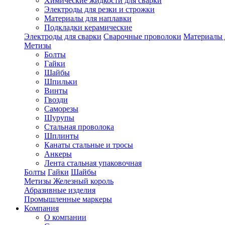
Химические жидкости для сварки
Электроды для резки и строжки
Материалы для наплавки
Подкладки керамические
Электроды для сварки
Сварочные проволоки
Материалы 
Метизы
Болты
Гайки
Шайбы
Шпильки
Винты
Гвозди
Саморезы
Шурупы
Стальная проволока
Шплинты
Канаты стальные и тросы
Анкеры
Лента стальная упаковочная
Болты
Гайки
Шайбы
Метизы Железный король
Абразивные изделия
Промышленные маркеры
Компания
О компании