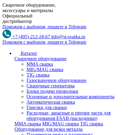
Сварочное оборудование,
аксессуары и материалы
Официальный
дистрибьютор
Поможем с выбором,
пишите в Telegram
+7 (495)
212-18-67
info@st-svarka.ru
Поможем с выбором,
пишите в Telegram
Каталог
Сварочное оборудование
MMA сварка
MIG/MAG сварка
TIG сварка
Газосварочное оборудование
Сварочные генераторы
Блоки подачи проволоки
Основные и дополнительные компоненты
Автоматическая сварка
Горелки для сварки
Расходные, запасные и прочие части для
оборудования ESAB (расходники)
MMA сварка
MIG/MAG сварка
TIG сварка
Оборудование для резки металла
Плазменная резка и плазморезы