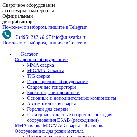
Сварочное оборудование,
аксессуары и материалы
Официальный
дистрибьютор
Поможем с выбором,
пишите в Telegram
+7 (495)
212-18-67
info@st-svarka.ru
Поможем с выбором,
пишите в Telegram
Каталог
Сварочное оборудование
MMA сварка
MIG/MAG сварка
TIG сварка
Газосварочное оборудование
Сварочные генераторы
Блоки подачи проволоки
Основные и дополнительные компоненты
Автоматическая сварка
Горелки для сварки
Расходные, запасные и прочие части для
оборудования ESAB (расходники)
MMA сварка
MIG/MAG сварка
TIG сварка
Оборудование для резки металла
Плазменная резка и плазморезы