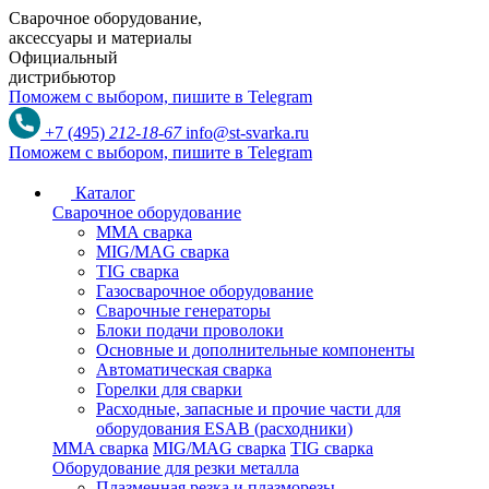
Сварочное оборудование,
аксессуары и материалы
Официальный
дистрибьютор
Поможем с выбором,
пишите в Telegram
+7 (495)
212-18-67
info@st-svarka.ru
Поможем с выбором,
пишите в Telegram
Каталог
Сварочное оборудование
MMA сварка
MIG/MAG сварка
TIG сварка
Газосварочное оборудование
Сварочные генераторы
Блоки подачи проволоки
Основные и дополнительные компоненты
Автоматическая сварка
Горелки для сварки
Расходные, запасные и прочие части для
оборудования ESAB (расходники)
MMA сварка
MIG/MAG сварка
TIG сварка
Оборудование для резки металла
Плазменная резка и плазморезы