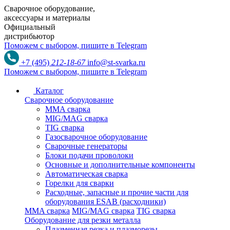
Сварочное оборудование,
аксессуары и материалы
Официальный
дистрибьютор
Поможем с выбором,
пишите в Telegram
+7 (495)
212-18-67
info@st-svarka.ru
Поможем с выбором,
пишите в Telegram
Каталог
Сварочное оборудование
MMA сварка
MIG/MAG сварка
TIG сварка
Газосварочное оборудование
Сварочные генераторы
Блоки подачи проволоки
Основные и дополнительные компоненты
Автоматическая сварка
Горелки для сварки
Расходные, запасные и прочие части для
оборудования ESAB (расходники)
MMA сварка
MIG/MAG сварка
TIG сварка
Оборудование для резки металла
Плазменная резка и плазморезы