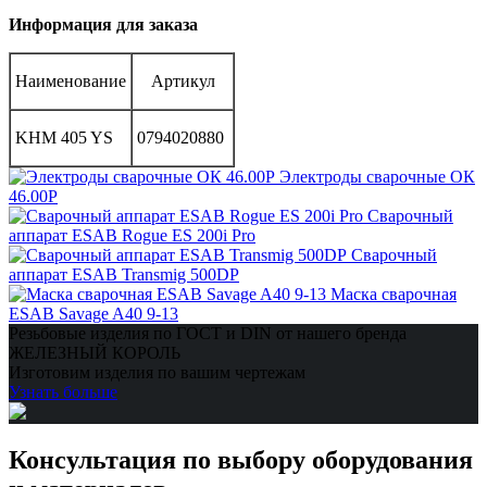
Информация для заказа
Наименование
Артикул
KHM 405 YS
0794020880
Электроды сварочные ОК
46.00Р
Сварочный
аппарат ESAB Rogue ES 200i Pro
Сварочный
аппарат ESAB Transmig 500DP
Маска сварочная
ESAB Savage A40 9-13
Резьбовые изделия по ГОСТ и DIN от нашего бренда
ЖЕЛЕЗНЫЙ КОРОЛЬ
Изготовим изделия по вашим чертежам
Узнать больше
Консультация по выбору оборудования