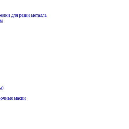
релки для резки металла
ты
ы)
рочные маски