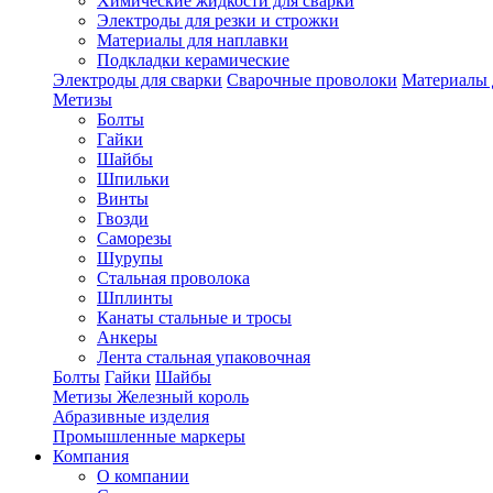
Химические жидкости для сварки
Электроды для резки и строжки
Материалы для наплавки
Подкладки керамические
Электроды для сварки
Сварочные проволоки
Материалы 
Метизы
Болты
Гайки
Шайбы
Шпильки
Винты
Гвозди
Саморезы
Шурупы
Стальная проволока
Шплинты
Канаты стальные и тросы
Анкеры
Лента стальная упаковочная
Болты
Гайки
Шайбы
Метизы Железный король
Абразивные изделия
Промышленные маркеры
Компания
О компании