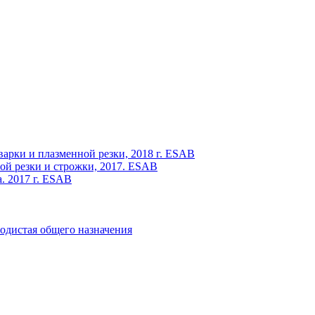
варки и плазменной резки, 2018 г. ESAB
ой резки и строжки, 2017. ESAB
. 2017 г. ESAB
одистая общего назначения