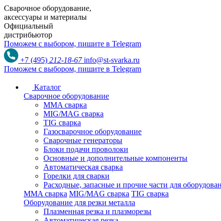
Сварочное оборудование,
аксессуары и материалы
Официальный
дистрибьютор
Поможем с выбором,
пишите в Telegram
+7 (495)
212-18-67
info@st-svarka.ru
Поможем с выбором,
пишите в Telegram
Каталог
Сварочное оборудование
MMA сварка
MIG/MAG сварка
TIG сварка
Газосварочное оборудование
Сварочные генераторы
Блоки подачи проволоки
Основные и дополнительные компоненты
Автоматическая сварка
Горелки для сварки
Расходные, запасные и прочие части для оборудов
MMA сварка
MIG/MAG сварка
TIG сварка
Оборудование для резки металла
Плазменная резка и плазморезы
Автоматическая резка