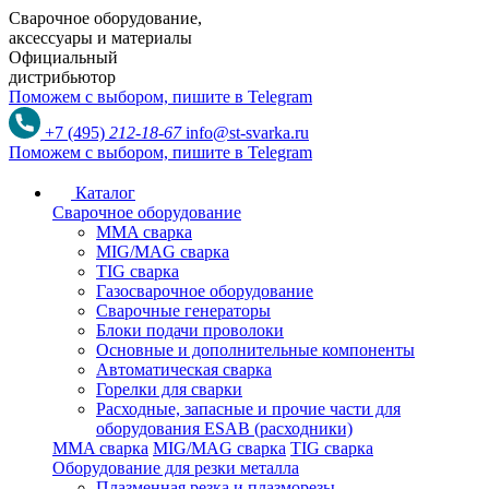
Сварочное оборудование,
аксессуары и материалы
Официальный
дистрибьютор
Поможем с выбором,
пишите в Telegram
+7 (495)
212-18-67
info@st-svarka.ru
Поможем с выбором,
пишите в Telegram
Каталог
Сварочное оборудование
MMA сварка
MIG/MAG сварка
TIG сварка
Газосварочное оборудование
Сварочные генераторы
Блоки подачи проволоки
Основные и дополнительные компоненты
Автоматическая сварка
Горелки для сварки
Расходные, запасные и прочие части для
оборудования ESAB (расходники)
MMA сварка
MIG/MAG сварка
TIG сварка
Оборудование для резки металла
Плазменная резка и плазморезы