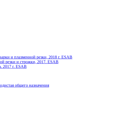
варки и плазменной резки, 2018 г. ESAB
ой резки и строжки, 2017. ESAB
. 2017 г. ESAB
одистая общего назначения