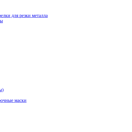
релки для резки металла
ты
ы)
рочные маски