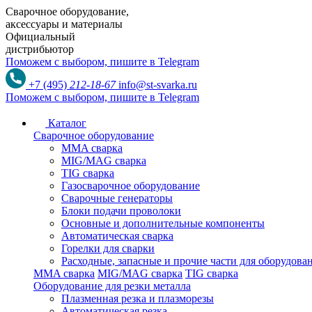
Сварочное оборудование,
аксессуары и материалы
Официальный
дистрибьютор
Поможем с выбором,
пишите в Telegram
+7 (495)
212-18-67
info@st-svarka.ru
Поможем с выбором,
пишите в Telegram
Каталог
Сварочное оборудование
MMA сварка
MIG/MAG сварка
TIG сварка
Газосварочное оборудование
Сварочные генераторы
Блоки подачи проволоки
Основные и дополнительные компоненты
Автоматическая сварка
Горелки для сварки
Расходные, запасные и прочие части для оборудов
MMA сварка
MIG/MAG сварка
TIG сварка
Оборудование для резки металла
Плазменная резка и плазморезы
Автоматическая резка