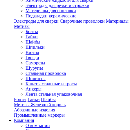
Химические жидкости для сварки
Электроды для резки и строжки
Материалы для наплавки
Подкладки керамические
Электроды для сварки
Сварочные проволоки
Материалы 
Метизы
Болты
Гайки
Шайбы
Шпильки
Винты
Гвозди
Саморезы
Шурупы
Стальная проволока
Шплинты
Канаты стальные и тросы
Анкеры
Лента стальная упаковочная
Болты
Гайки
Шайбы
Метизы Железный король
Абразивные изделия
Промышленные маркеры
Компания
О компании