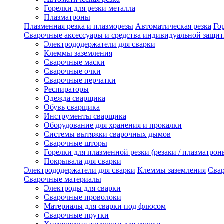
Горелки для резки металла
Плазматроны
Плазменная резка и плазморезы
Автоматическая резка
Го
Сварочные аксессуары и средства индивидуальной защи
Электрододержатели для сварки
Клеммы заземления
Сварочные маски
Сварочные очки
Сварочные перчатки
Респираторы
Одежда сварщика
Обувь сварщика
Инструменты сварщика
Оборудование для хранения и прокалки
Системы вытяжки сварочных дымов
Сварочные шторы
Горелки для плазменной резки (резаки / плазматрон
Покрывала для сварки
Электрододержатели для сварки
Клеммы заземления
Сва
Сварочные материалы
Электроды для сварки
Сварочные проволоки
Материалы для сварки под флюсом
Сварочные прутки