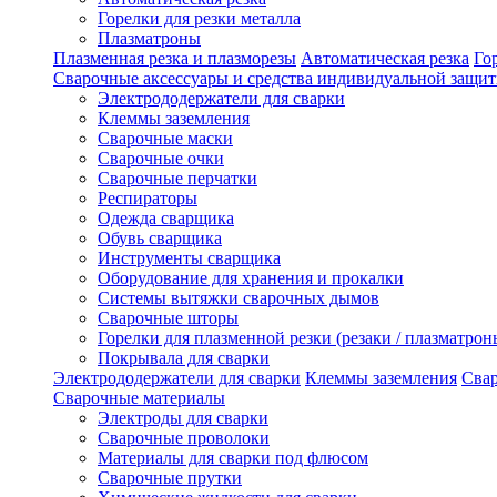
Горелки для резки металла
Плазматроны
Плазменная резка и плазморезы
Автоматическая резка
Го
Сварочные аксессуары и средства индивидуальной защи
Электрододержатели для сварки
Клеммы заземления
Сварочные маски
Сварочные очки
Сварочные перчатки
Респираторы
Одежда сварщика
Обувь сварщика
Инструменты сварщика
Оборудование для хранения и прокалки
Системы вытяжки сварочных дымов
Сварочные шторы
Горелки для плазменной резки (резаки / плазматрон
Покрывала для сварки
Электрододержатели для сварки
Клеммы заземления
Сва
Сварочные материалы
Электроды для сварки
Сварочные проволоки
Материалы для сварки под флюсом
Сварочные прутки