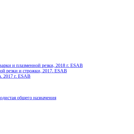
варки и плазменной резки, 2018 г. ESAB
ой резки и строжки, 2017. ESAB
. 2017 г. ESAB
одистая общего назначения