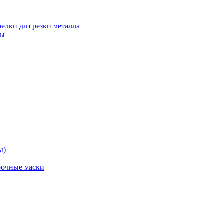
релки для резки металла
ты
ы)
рочные маски