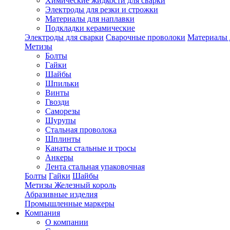
Химические жидкости для сварки
Электроды для резки и строжки
Материалы для наплавки
Подкладки керамические
Электроды для сварки
Сварочные проволоки
Материалы 
Метизы
Болты
Гайки
Шайбы
Шпильки
Винты
Гвозди
Саморезы
Шурупы
Стальная проволока
Шплинты
Канаты стальные и тросы
Анкеры
Лента стальная упаковочная
Болты
Гайки
Шайбы
Метизы Железный король
Абразивные изделия
Промышленные маркеры
Компания
О компании