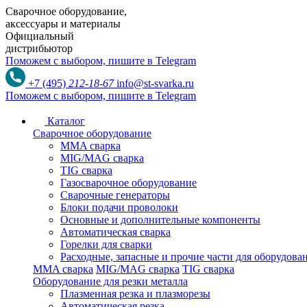
Сварочное оборудование,
аксессуары и материалы
Официальный
дистрибьютор
Поможем с выбором,
пишите в Telegram
+7 (495)
212-18-67
info@st-svarka.ru
Поможем с выбором,
пишите в Telegram
Каталог
Сварочное оборудование
MMA сварка
MIG/MAG сварка
TIG сварка
Газосварочное оборудование
Сварочные генераторы
Блоки подачи проволоки
Основные и дополнительные компоненты
Автоматическая сварка
Горелки для сварки
Расходные, запасные и прочие части для оборудов
MMA сварка
MIG/MAG сварка
TIG сварка
Оборудование для резки металла
Плазменная резка и плазморезы
Автоматическая резка