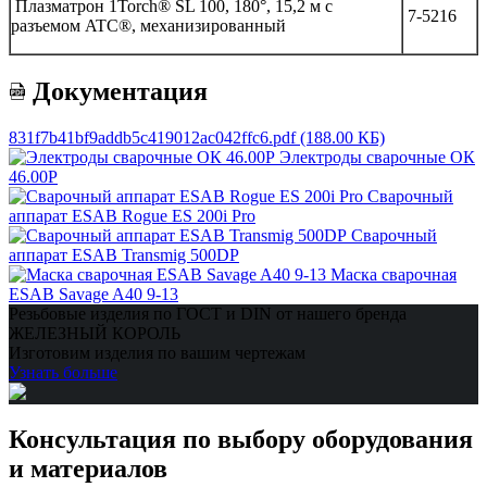
Плазматрон 1Torch® SL 100, 180°, 15,2 м с
7-5216
разъемом ATC®, механизированный
Документация
831f7b41bf9addb5c419012ac042ffc6.pdf
(188.00 КБ)
Электроды сварочные ОК
46.00Р
Сварочный
аппарат ESAB Rogue ES 200i Pro
Сварочный
аппарат ESAB Transmig 500DP
Маска сварочная
ESAB Savage A40 9-13
Резьбовые изделия по ГОСТ и DIN от нашего бренда
ЖЕЛЕЗНЫЙ КОРОЛЬ
Изготовим изделия по вашим чертежам
Узнать больше
Консультация по выбору оборудования
и материалов