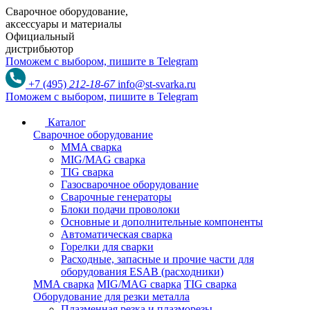
Сварочное оборудование,
аксессуары и материалы
Официальный
дистрибьютор
Поможем с выбором,
пишите в Telegram
+7 (495)
212-18-67
info@st-svarka.ru
Поможем с выбором,
пишите в Telegram
Каталог
Сварочное оборудование
MMA сварка
MIG/MAG сварка
TIG сварка
Газосварочное оборудование
Сварочные генераторы
Блоки подачи проволоки
Основные и дополнительные компоненты
Автоматическая сварка
Горелки для сварки
Расходные, запасные и прочие части для
оборудования ESAB (расходники)
MMA сварка
MIG/MAG сварка
TIG сварка
Оборудование для резки металла
Плазменная резка и плазморезы