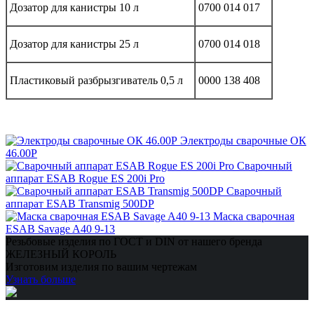
Дозатор для канистры 10 л
0700 014 017
Дозатор для канистры 25 л
0700 014 018
Пластиковый разбрызгиватель 0,5 л
0000 138 408
Электроды сварочные ОК
46.00Р
Сварочный
аппарат ESAB Rogue ES 200i Pro
Сварочный
аппарат ESAB Transmig 500DP
Маска сварочная
ESAB Savage A40 9-13
Резьбовые изделия по ГОСТ и DIN от нашего бренда
ЖЕЛЕЗНЫЙ КОРОЛЬ
Изготовим изделия по вашим чертежам
Узнать больше