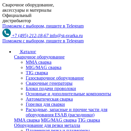
Сварочное оборудование,
аксессуары и материалы
Официальный
дистрибьютор
Поможем с выбором,
пишите в Telegram
+7 (495)
212-18-67
info@st-svarka.ru
Поможем с выбором,
пишите в Telegram
Каталог
Сварочное оборудование
MMA сварка
MIG/MAG сварка
TIG сварка
Газосварочное оборудование
Сварочные генераторы
Блоки подачи проволоки
Основные и дополнительные компоненты
Автоматическая сварка
Горелки для сварки
Расходные, запасные и прочие части для
оборудования ESAB (расходники)
MMA сварка
MIG/MAG сварка
TIG сварка
Оборудование для резки металла
Плазменная резка и плазморезы