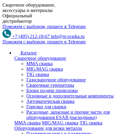
Сварочное оборудование,
аксессуары и материалы
Официальный
дистрибьютор
Поможем с выбором,
пишите в Telegram
+7 (495)
212-18-67
info@st-svarka.ru
Поможем с выбором,
пишите в Telegram
Каталог
Сварочное оборудование
MMA сварка
MIG/MAG сварка
TIG сварка
Газосварочное оборудование
Сварочные генераторы
Блоки подачи проволоки
Основные и дополнительные компоненты
Автоматическая сварка
Горелки для сварки
Расходные, запасные и прочие части для
оборудования ESAB (расходники)
MMA сварка
MIG/MAG сварка
TIG сварка
Оборудование для резки металла
Плазменная резка и плазморезы