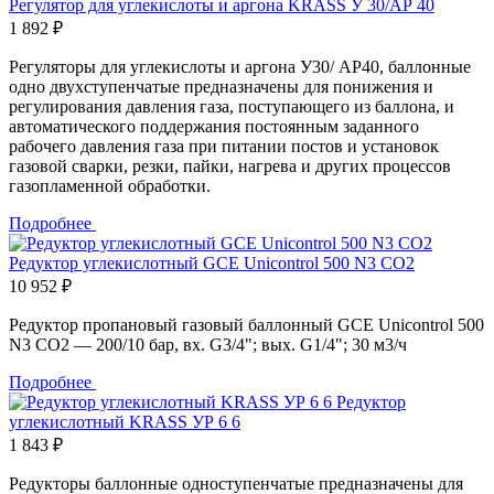
Регулятор для углекислоты и аргона KRASS У 30/АР 40
1 892 ₽
Регуляторы для углекислоты и аргона У30/ АР40, баллонные
одно двухступенчатые предназначены для понижения и
регулирования давления газа, поступающего из баллона, и
автоматического поддержания постоянным заданного
рабочего давления газа при питании постов и установок
газовой сварки, резки, пайки, нагрева и других процессов
газопламенной обработки.
Подробнее
Редуктор углекислотный GCE Unicontrol 500 N3 CO2
10 952 ₽
Редуктор пропановый газовый баллонный GCE Unicontrol 500
N3 CO2 — 200/10 бар, вх. G3/4"; вых. G1/4"; 30 м3/ч
Подробнее
Редуктор
углекислотный KRASS УР 6 6
1 843 ₽
Редукторы баллонные одноступенчатые предназначены для